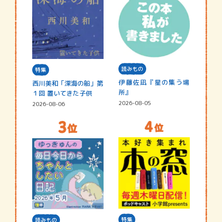
読みもの
特集
伊藤佐凪『星の集う場
西川美和「深海の船」第
所』
１回 置いてきた子供
2026-08-05
2026-08-06
特集
読みもの