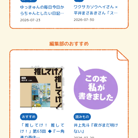
ワクサカソウヘイさん ×
ゆっきゅんの毎日今日か
平井まさあきさん「スペ
らちゃんとしたい日記
シャ…
☆202…
2026-07-30
2026-07-23
編集部のおすすめ
おすすめ
読みもの
「推してけ！ 推して
井上先斗『夜がまだ明け
け！」第63回 ◆『一角
ない』
通り商店…
2026-07-29