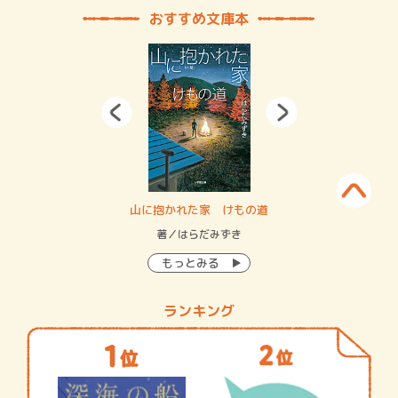
おすすめ文庫本
・システム
山に抱かれた家 けもの道
神
イン…
著／はらだみずき
著
もっとみる
ランキング