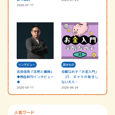
2026-07-17
インタビュー
読みもの
吉良信吾『沈黙と爆弾』
辛酸なめ子「お金入門」
◆熱血新刊インタビュー
23．ギャラが発生し
◆
ない大人…
2026-03-11
2026-06-24
人気ワード