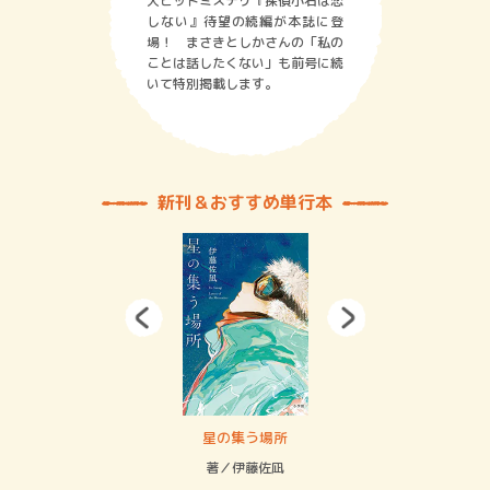
大ヒットミステリ『探偵小石は恋
しない』待望の続編が本誌に登
場！ まさきとしかさんの「私の
ことは話したくない」も前号に続
いて特別掲載します。
新刊＆おすすめ単行本
 二重拘束の…
星の集う場所
記憶
緒
著／伊藤佐凪
著／