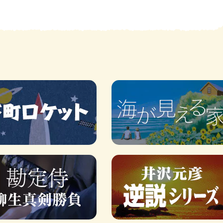
賞金稼ぎスリーサム！ 二重
著／川瀬七緒