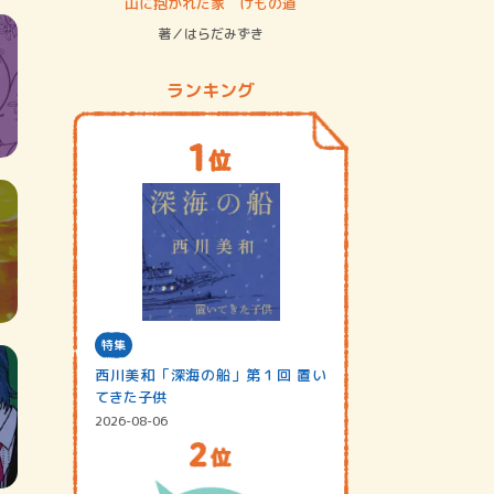
ステム
山に抱かれた家 けもの道
神無島
著／はらだみずき
著／あさ
ランキング
特集
西川美和「深海の船」第１回 置い
てきた子供
2026-08-06