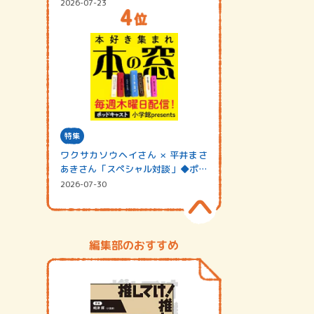
2026-07-23
特集
ワクサカソウヘイさん × 平井まさ
あきさん「スペシャル対談」◆ポッ
ドキャスト…
2026-07-30
編集部のおすすめ