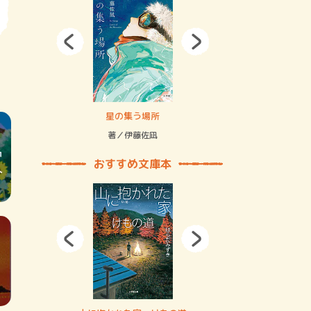
拘束の…
星の集う場所
記憶とツリ
著／伊藤佐凪
著／何 致
おすすめ文庫本