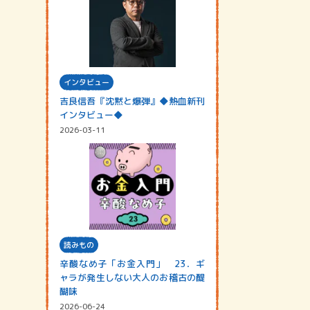
インタビュー
吉良信吾『沈黙と爆弾』◆熱血新刊
インタビュー◆
2026-03-11
読みもの
辛酸なめ子「お金入門」 23．ギ
ャラが発生しない大人のお稽古の醍
醐味
2026-06-24