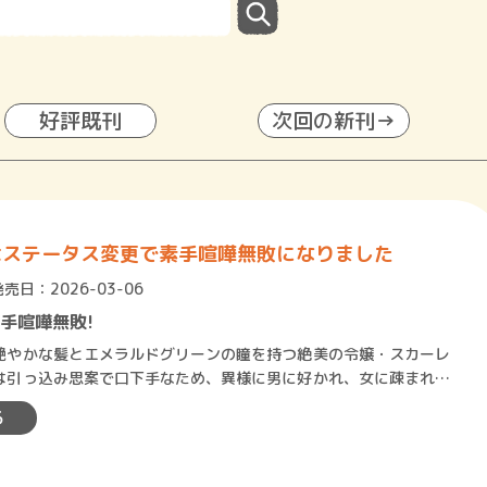
好評既刊
次回の新刊→
はステータス変更で素手喧嘩無敗になりました
発売日：2026-03-06
手喧嘩無敗!
やかな髪とエメラルドグリーンの瞳を持つ絶美の令嬢・スカーレ
は引っ込み思案で口下手なため、異様に男に好かれ、女に疎まれる
ていた。今日も嫌味を言わ…
る