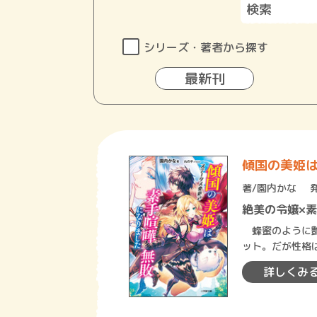
シリーズ・著者から探す
最新刊
傾国の美姫
著/
園内かな
絶美の令嬢×素
蜂蜜のように艶
ット。だが性格
学園生活を送っ
詳しくみ