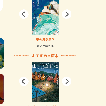
拘束の…
星の集う場所
記憶とツリ
著／伊藤佐凪
著／何 致
おすすめ文庫本