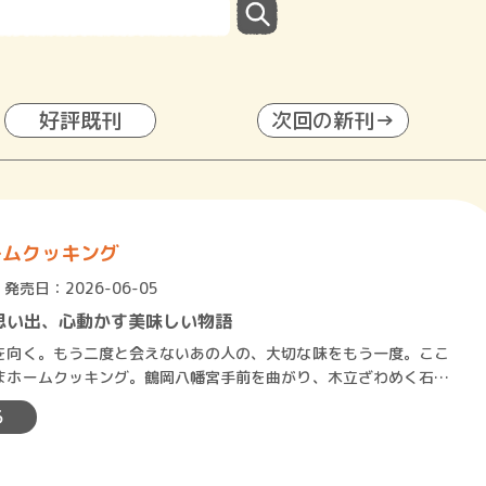
好評既刊
次回の新刊→
ームクッキング
発売日：2026-06-05
思い出、心動かす美味しい物語
向く。もう二度と会えないあの人の、大切な味をもう一度。ここ
まホームクッキング。鶴岡八幡宮手前を曲がり、木立ざわめく石段
古民家、「つだやまホーム…
る