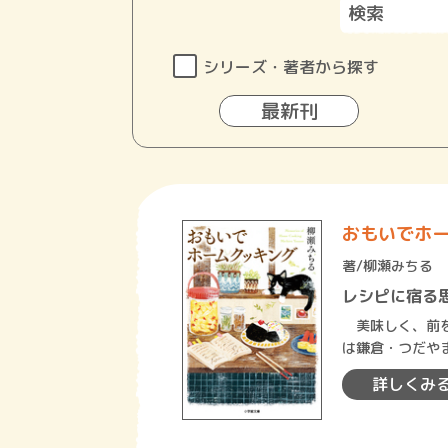
シリーズ・著者から探す
最新刊
おもいでホ
著/
柳瀬みちる
レシピに宿る
美味しく、前を
は鎌倉・つだや
を登ると現れる
詳しくみ