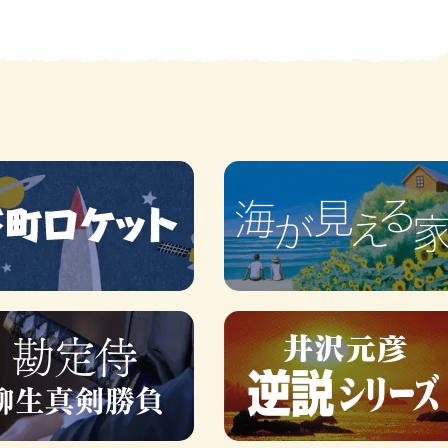
賞金稼ぎスリーサム！ 二重
著／川瀬七緒