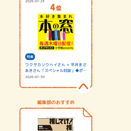
2026-07-23
特集
ワクサカソウヘイさん × 平井まさ
あきさん「スペシャル対談」◆ポッ
ドキャスト…
2026-07-30
編集部のおすすめ