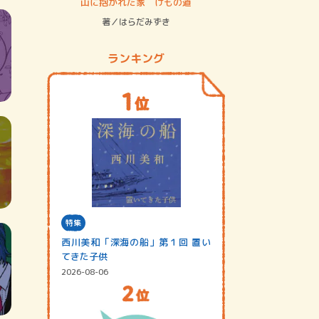
ステム
山に抱かれた家 けもの道
神無島
著／はらだみずき
著／あさ
ランキング
特集
西川美和「深海の船」第１回 置い
てきた子供
2026-08-06