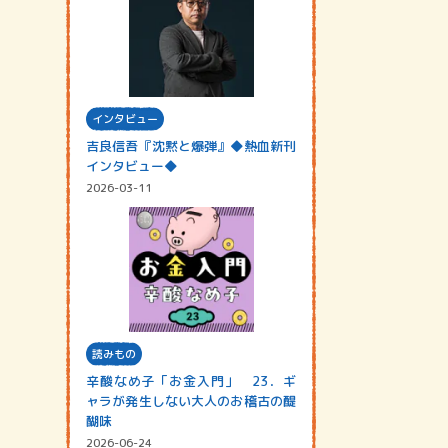
インタビュー
吉良信吾『沈黙と爆弾』◆熱血新刊
インタビュー◆
2026-03-11
読みもの
辛酸なめ子「お金入門」 23．ギ
ャラが発生しない大人のお稽古の醍
醐味
2026-06-24