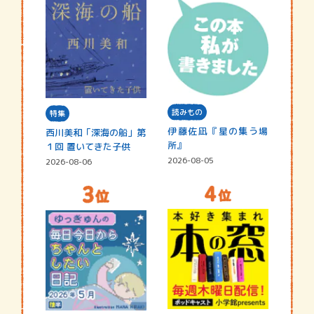
読みもの
特集
伊藤佐凪『星の集う場
西川美和「深海の船」第
所』
１回 置いてきた子供
2026-08-05
2026-08-06