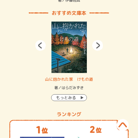
緒
著／伊藤佐凪
著／
おすすめ文庫本
・システム
山に抱かれた家 けもの道
神
イン…
著／はらだみずき
著
もっとみる
ランキング