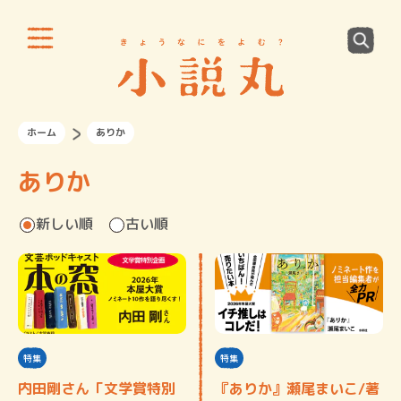
ホーム
ありか
ありか
新しい順
古い順
特集
特集
内田剛さん「文学賞特別
『ありか』瀬尾まいこ/著