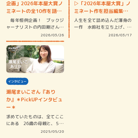
企画」2026年本屋大賞ノ
▷「2026年本屋大賞」ノ
ミネートの全10作を語…
ミネート作を担当編集…
毎年恒例企画！ ブックジ
人生を全て詰め込んだ渾身の
ャーナリストの内田剛さんを
一作 水鈴社を立ち上げ、最
お招きし…
初の作品…
2026/03/26
2026/03/17
インタビュー
瀬尾まいこさん『あり
か』＊PickUPインタビュ
ー＊
求めていたものは、全てここ
にある 26歳の母親と、５歳
の娘の…
2025/05/20