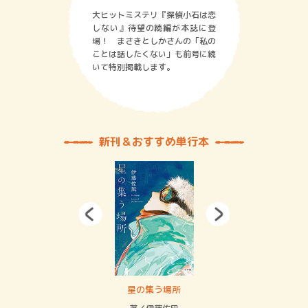
大ヒットミステリ『探偵小石は恋
しない』待望の続編が本誌に登
場！ まさきとしかさんの「私の
ことは話したくない」も前号に続
いて特別掲載します。
新刊＆おすすめ単行本
 二重拘束の…
星の集う場所
記憶