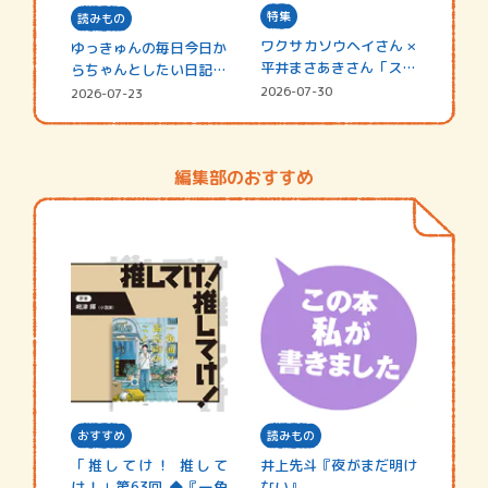
特集
読みもの
ワクサカソウヘイさん ×
ゆっきゅんの毎日今日か
平井まさあきさん「スペ
らちゃんとしたい日記
シャ…
☆202…
2026-07-30
2026-07-23
編集部のおすすめ
おすすめ
読みもの
「推してけ！ 推して
井上先斗『夜がまだ明け
け！」第63回 ◆『一角
ない』