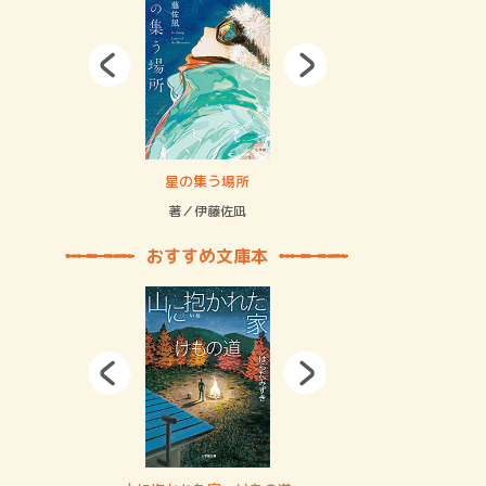
拘束の…
星の集う場所
記憶とツリ
著／伊藤佐凪
著／何 致
おすすめ文庫本