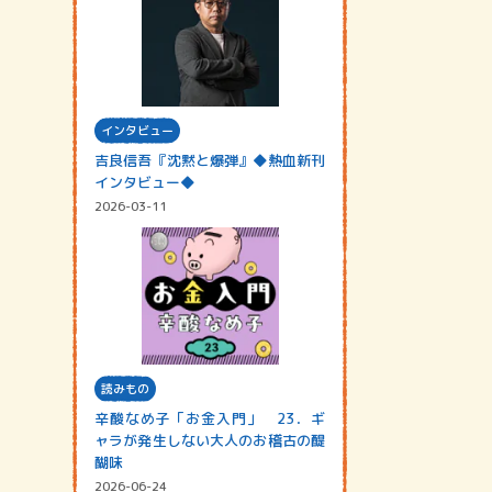
インタビュー
吉良信吾『沈黙と爆弾』◆熱血新刊
インタビュー◆
2026-03-11
読みもの
辛酸なめ子「お金入門」 23．ギ
ャラが発生しない大人のお稽古の醍
醐味
2026-06-24