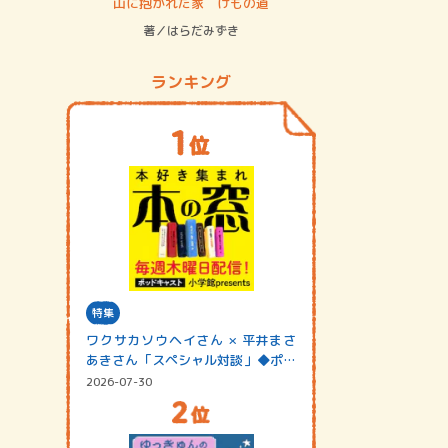
ステム
山に抱かれた家 けもの道
神無島
著／はらだみずき
著／あさ
ランキング
特集
ワクサカソウヘイさん × 平井まさ
あきさん「スペシャル対談」◆ポッ
ドキャスト…
2026-07-30