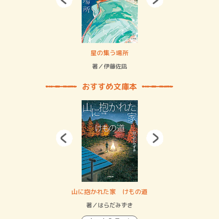
 二重拘束の…
星の集う場所
記憶
緒
著／伊藤佐凪
著／
おすすめ文庫本
・システム
山に抱かれた家 けもの道
神
イン…
著／はらだみずき
著