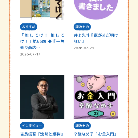
おすすめ
読みもの
「推してけ！ 推して
井上先斗『夜がまだ明け
け！」第63回 ◆『一角
ない』
通り商店…
2026-07-29
2026-07-17
インタビュー
読みもの
吉良信吾『沈黙と爆弾』
辛酸なめ子「お金入門」