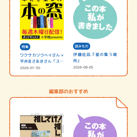
読みもの
特集
伊藤佐凪『星の集う場
ワクサカソウヘイさん ×
所』
平井まさあきさん「スペ
シャ…
2026-08-05
2026-07-30
編集部のおすすめ