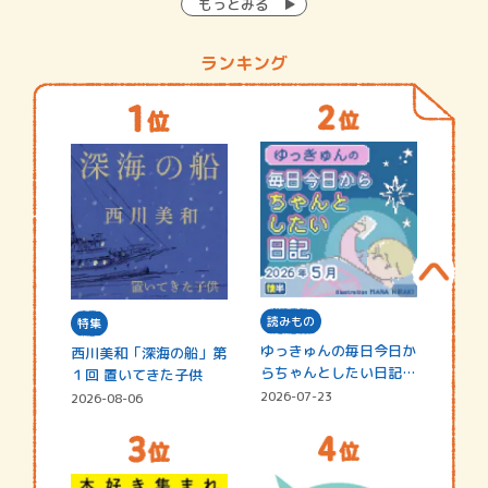
もっとみる
ランキング
読みもの
特集
ゆっきゅんの毎日今日か
西川美和「深海の船」第
らちゃんとしたい日記
１回 置いてきた子供
☆202…
2026-07-23
2026-08-06