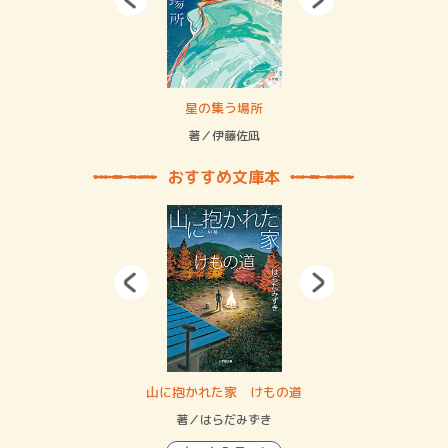
 二重拘束の…
星の集う場所
記憶
緒
著／伊藤佐凪
著／
おすすめ文庫本
・システム
山に抱かれた家 けもの道
神
イン…
著／はらだみずき
著