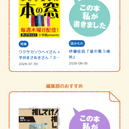
読みもの
特集
伊藤佐凪『星の集う場
ワクサカソウヘイさん ×
所』
平井まさあきさん「スペ
シャ…
2026-08-05
2026-07-30
編集部のおすすめ