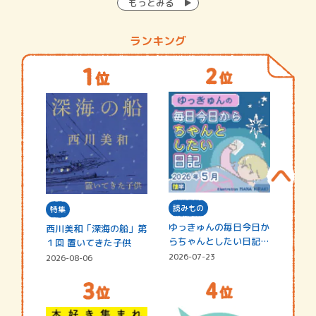
もっとみる
ランキング
読みもの
特集
ゆっきゅんの毎日今日か
西川美和「深海の船」第
らちゃんとしたい日記
１回 置いてきた子供
☆202…
2026-07-23
2026-08-06