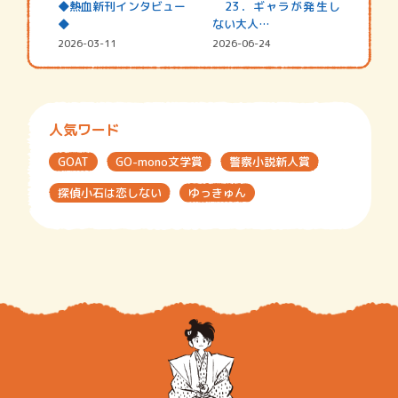
◆熱血新刊インタビュー
23．ギャラが発生し
◆
ない大人…
2026-03-11
2026-06-24
人気ワード
GOAT
GO-mono文学賞
警察小説新人賞
探偵小石は恋しない
ゆっきゅん