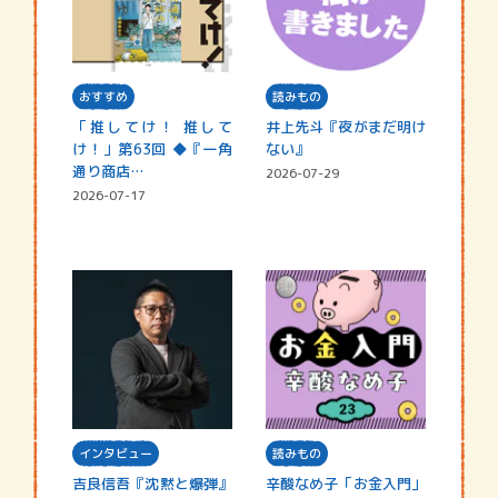
おすすめ
読みもの
「推してけ！ 推して
井上先斗『夜がまだ明け
け！」第63回 ◆『一角
ない』
通り商店…
2026-07-29
2026-07-17
インタビュー
読みもの
吉良信吾『沈黙と爆弾』
辛酸なめ子「お金入門」