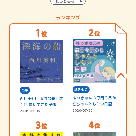
もっとみる
ランキング
読みもの
特集
ゆっきゅんの毎日今日か
西川美和「深海の船」第
らちゃんとしたい日記
１回 置いてきた子供
☆202…
2026-07-23
2026-08-06