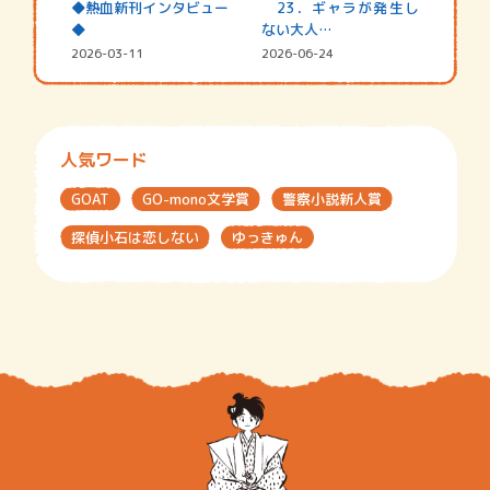
◆熱血新刊インタビュー
23．ギャラが発生し
◆
ない大人…
2026-03-11
2026-06-24
人気ワード
GOAT
GO-mono文学賞
警察小説新人賞
探偵小石は恋しない
ゆっきゅん