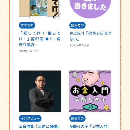
おすすめ
読みもの
「推してけ！ 推して
井上先斗『夜がまだ明け
け！」第63回 ◆『一角
ない』
通り商店…
2026-07-29
2026-07-17
インタビュー
読みもの
吉良信吾『沈黙と爆弾』
辛酸なめ子「お金入門」