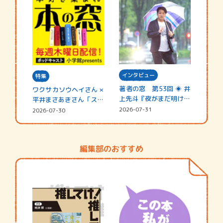
インタビュー
特集
著者の窓 第53回 ◈ 井
ワクサカソウヘイさん ×
上先斗『夜がまだ明けな
平井まさあきさん「スペ
い』
シャ…
2026-07-31
2026-07-30
編集部のおすすめ