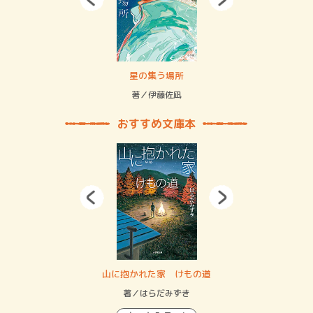
 二重拘束の…
星の集う場所
記憶
緒
著／伊藤佐凪
著／
おすすめ文庫本
・システム
山に抱かれた家 けもの道
神
イン…
著／はらだみずき
著