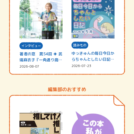
読みもの
インタビュー
ゆっきゅんの毎日今日か
著者の窓 第54回 ◈ 武
らちゃんとしたい日記
塙麻衣子『一角通り商店
☆202…
街の…
2026-07-23
2026-08-07
編集部のおすすめ