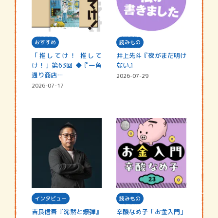
おすすめ
読みもの
「推してけ！ 推して
井上先斗『夜がまだ明け
け！」第63回 ◆『一角
ない』
通り商店…
2026-07-29
2026-07-17
インタビュー
読みもの
吉良信吾『沈黙と爆弾』
辛酸なめ子「お金入門」