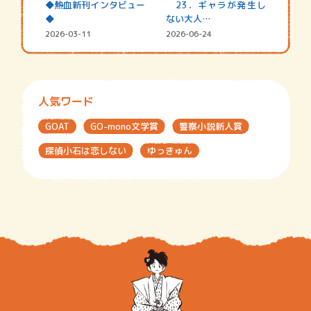
◆熱血新刊インタビュー
23．ギャラが発生し
◆
ない大人…
2026-03-11
2026-06-24
人気ワード
GOAT
GO-mono文学賞
警察小説新人賞
探偵小石は恋しない
ゆっきゅん