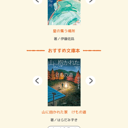
 二重拘束の…
星の集う場所
記憶
緒
著／伊藤佐凪
著／
おすすめ文庫本
・システム
山に抱かれた家 けもの道
神
イン…
著／はらだみずき
著