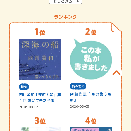
もっとみる
ランキング
読みもの
特集
伊藤佐凪『星の集う場
西川美和「深海の船」第
所』
１回 置いてきた子供
2026-08-05
2026-08-06