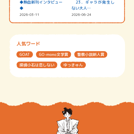
◆熱血新刊インタビュー
23．ギャラが発生し
◆
ない大人…
2026-03-11
2026-06-24
人気ワード
GOAT
GO-mono文学賞
警察小説新人賞
探偵小石は恋しない
ゆっきゅん