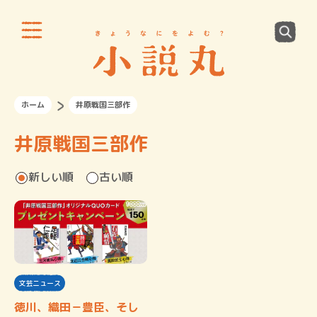
ホーム
井原戦国三部作
井原戦国三部作
新しい順
古い順
文芸ニュース
徳川、織田－豊臣、そし