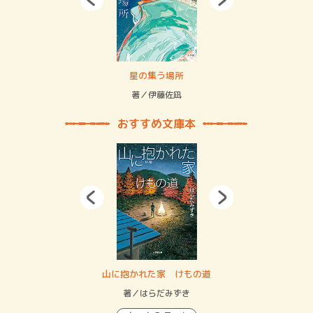
 二重拘束の…
星の集う場所
記憶
緒
著／伊藤佐凪
著／
おすすめ文庫本
・システム
山に抱かれた家 けもの道
神
イン…
著／はらだみずき
著