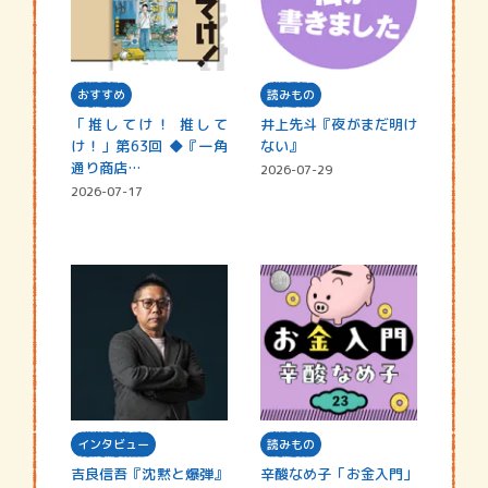
おすすめ
読みもの
「推してけ！ 推して
井上先斗『夜がまだ明け
け！」第63回 ◆『一角
ない』
通り商店…
2026-07-29
2026-07-17
インタビュー
読みもの
吉良信吾『沈黙と爆弾』
辛酸なめ子「お金入門」