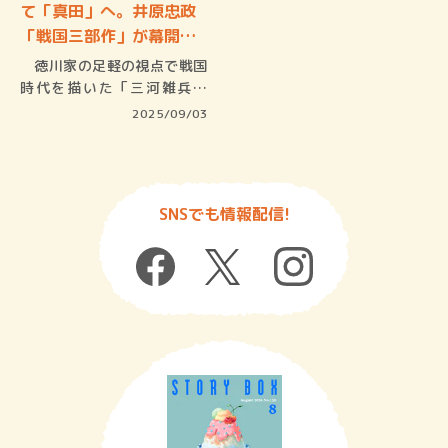
て「真田」へ。井原忠政
「戦国三部作」が幕開
け！ …
徳川家の足軽の視点で戦国
時代を描いた「三河雑兵心
得」シリー…
2025/09/03
SNSでも情報配信!