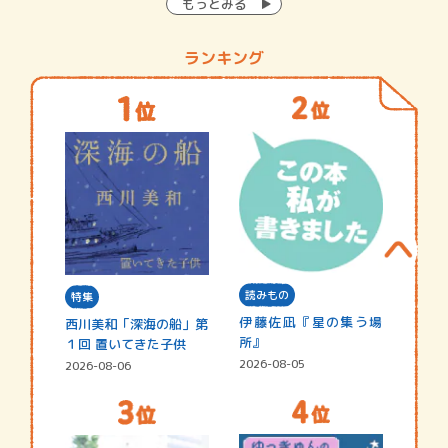
もっとみる
ランキング
読みもの
特集
伊藤佐凪『星の集う場
西川美和「深海の船」第
所』
１回 置いてきた子供
2026-08-05
2026-08-06