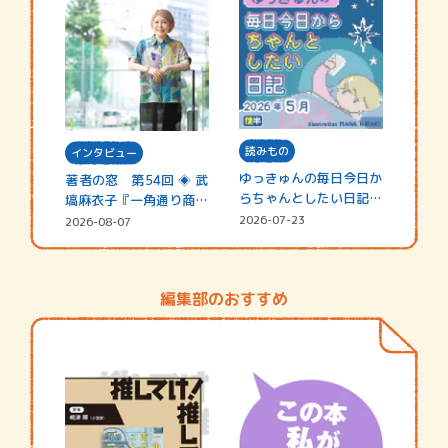
読みもの
インタビュー
ゆっきゅんの毎日今日か
著者の窓 第54回 ◈ 武
らちゃんとしたい日記
塙麻衣子『一角通り商店
☆202…
街の…
2026-07-23
2026-08-07
編集部のおすすめ