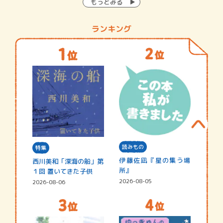
もっとみる
ランキング
読みもの
特集
伊藤佐凪『星の集う場
西川美和「深海の船」第
所』
１回 置いてきた子供
2026-08-05
2026-08-06