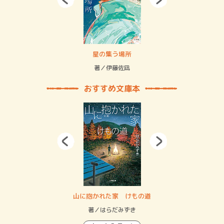
 二重拘束の…
星の集う場所
記憶
緒
著／伊藤佐凪
著／
おすすめ文庫本
・システム
山に抱かれた家 けもの道
神
イン…
著／はらだみずき
著