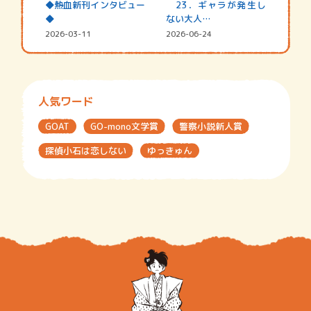
◆熱血新刊インタビュー
23．ギャラが発生し
◆
ない大人…
2026-03-11
2026-06-24
人気ワード
GOAT
GO-mono文学賞
警察小説新人賞
探偵小石は恋しない
ゆっきゅん