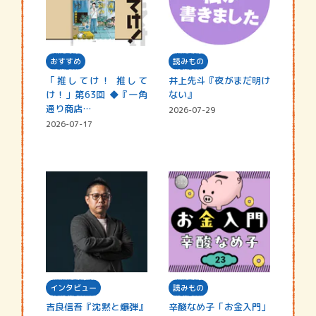
おすすめ
読みもの
「推してけ！ 推して
井上先斗『夜がまだ明け
け！」第63回 ◆『一角
ない』
通り商店…
2026-07-29
2026-07-17
インタビュー
読みもの
吉良信吾『沈黙と爆弾』
辛酸なめ子「お金入門」