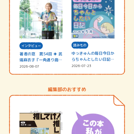
読みもの
インタビュー
ゆっきゅんの毎日今日か
著者の窓 第54回 ◈ 武
らちゃんとしたい日記
塙麻衣子『一角通り商店
☆202…
街の…
2026-07-23
2026-08-07
編集部のおすすめ