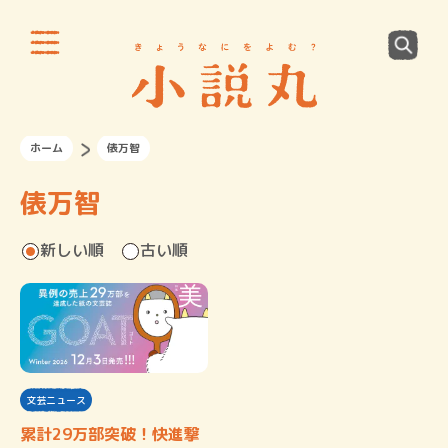
ホーム
俵万智
俵万智
新しい順
古い順
文芸ニュース
累計29万部突破！快進撃