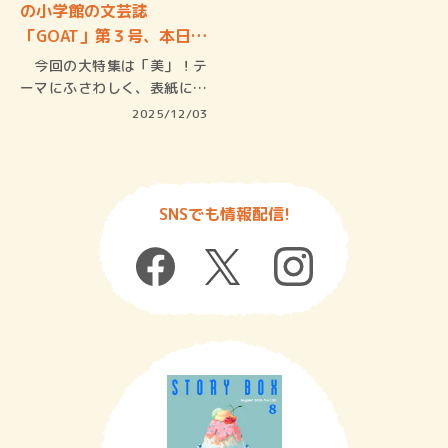
の小学館の文芸誌
「GOAT」第３号、本日発
売！
今回の大特集は「美」！テ
ーマにふさわしく、表紙には
〝コール…
2025/12/03
SNSでも情報配信!