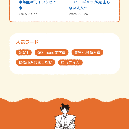
◆熱血新刊インタビュー
23．ギャラが発生し
◆
ない大人…
2026-03-11
2026-06-24
人気ワード
GOAT
GO-mono文学賞
警察小説新人賞
探偵小石は恋しない
ゆっきゅん