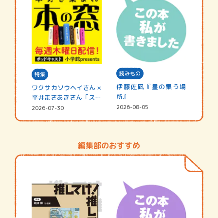
読みもの
特集
伊藤佐凪『星の集う場
ワクサカソウヘイさん ×
所』
平井まさあきさん「スペ
シャ…
2026-08-05
2026-07-30
編集部のおすすめ