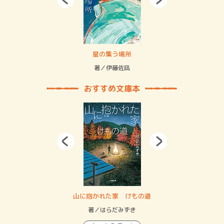
 二重拘束の…
星の集う場所
記憶
緒
著／伊藤佐凪
著／
おすすめ文庫本
・システム
山に抱かれた家 けもの道
神
イン…
著／はらだみずき
著