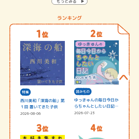
もっとみる
ランキング
読みもの
特集
ゆっきゅんの毎日今日か
西川美和「深海の船」第
らちゃんとしたい日記
１回 置いてきた子供
☆202…
2026-07-23
2026-08-06