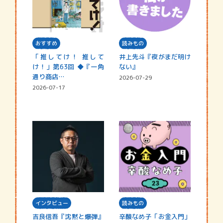
おすすめ
読みもの
「推してけ！ 推して
井上先斗『夜がまだ明け
け！」第63回 ◆『一角
ない』
通り商店…
2026-07-29
2026-07-17
インタビュー
読みもの
吉良信吾『沈黙と爆弾』
辛酸なめ子「お金入門」