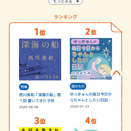
もっとみる
ランキング
読みもの
特集
ゆっきゅんの毎日今日か
西川美和「深海の船」第
らちゃんとしたい日記
１回 置いてきた子供
☆202…
2026-07-23
2026-08-06