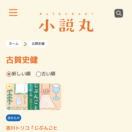
ホーム
古賀史健
古賀史健
新しい順
古い順
読みもの
吉川トリコ「じぶんごと