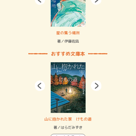
 二重拘束の…
星の集う場所
記憶
緒
著／伊藤佐凪
著／
おすすめ文庫本
・システム
山に抱かれた家 けもの道
神
イン…
著／はらだみずき
著