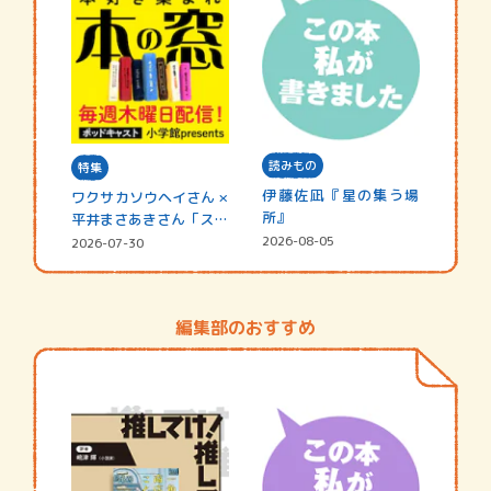
読みもの
特集
伊藤佐凪『星の集う場
ワクサカソウヘイさん ×
所』
平井まさあきさん「スペ
シャ…
2026-08-05
2026-07-30
編集部のおすすめ