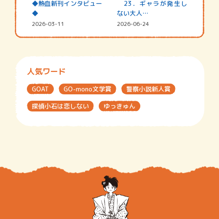
◆熱血新刊インタビュー
23．ギャラが発生し
◆
ない大人…
2026-03-11
2026-06-24
人気ワード
GOAT
GO-mono文学賞
警察小説新人賞
探偵小石は恋しない
ゆっきゅん