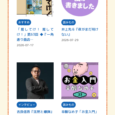
おすすめ
読みもの
「推してけ！ 推して
井上先斗『夜がまだ明け
け！」第63回 ◆『一角
ない』
通り商店…
2026-07-29
2026-07-17
インタビュー
読みもの
吉良信吾『沈黙と爆弾』
辛酸なめ子「お金入門」