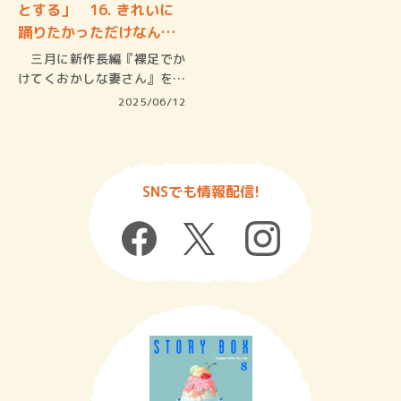
とする」 16. きれいに
踊りたかっただけなん
じ…
三月に新作長編『裸足でか
けてくおかしな妻さん』を刊
行した直…
2025/06/12
SNSでも情報配信!