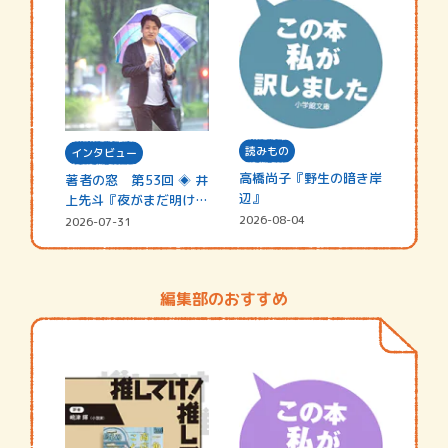
読みもの
インタビュー
高橋尚子『野生の暗き岸
著者の窓 第53回 ◈ 井
辺』
上先斗『夜がまだ明けな
い』
2026-08-04
2026-07-31
編集部のおすすめ