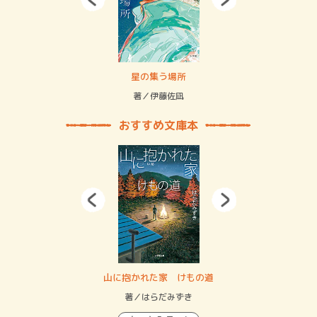
 二重拘束の…
星の集う場所
記憶
緒
著／伊藤佐凪
著／
おすすめ文庫本
・システム
山に抱かれた家 けもの道
神
イン…
著／はらだみずき
著