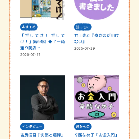
おすすめ
読みもの
「推してけ！ 推して
井上先斗『夜がまだ明け
け！」第63回 ◆『一角
ない』
通り商店…
2026-07-29
2026-07-17
インタビュー
読みもの
吉良信吾『沈黙と爆弾』
辛酸なめ子「お金入門」