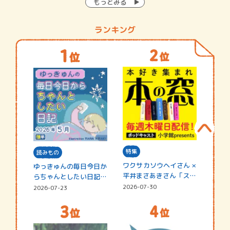
もっとみる
ランキング
特集
読みもの
ワクサカソウヘイさん ×
ゆっきゅんの毎日今日か
平井まさあきさん「スペ
らちゃんとしたい日記
シャ…
☆202…
2026-07-30
2026-07-23