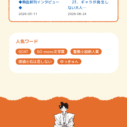
◆熱血新刊インタビュー
23．ギャラが発生し
◆
ない大人…
2026-03-11
2026-06-24
人気ワード
GOAT
GO-mono文学賞
警察小説新人賞
探偵小石は恋しない
ゆっきゅん