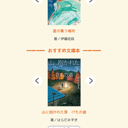
 二重拘束の…
星の集う場所
記憶
緒
著／伊藤佐凪
著／
おすすめ文庫本
・システム
山に抱かれた家 けもの道
神
イン…
著／はらだみずき
著