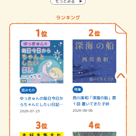
もっとみる
ランキング
特集
読みもの
西川美和「深海の船」第
ゆっきゅんの毎日今日か
１回 置いてきた子供
らちゃんとしたい日記
☆202…
2026-08-06
2026-07-23