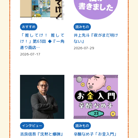
おすすめ
読みもの
「推してけ！ 推して
井上先斗『夜がまだ明け
け！」第63回 ◆『一角
ない』
通り商店…
2026-07-29
2026-07-17
インタビュー
読みもの
吉良信吾『沈黙と爆弾』
辛酸なめ子「お金入門」