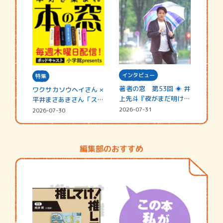
インタビュー
特集
著者の窓 第53回 ◈ 井
ワクサカソウヘイさん ×
上先斗『夜がまだ明けな
平井まさあきさん「スペ
い』
シャ…
2026-07-31
2026-07-30
編集部のおすすめ