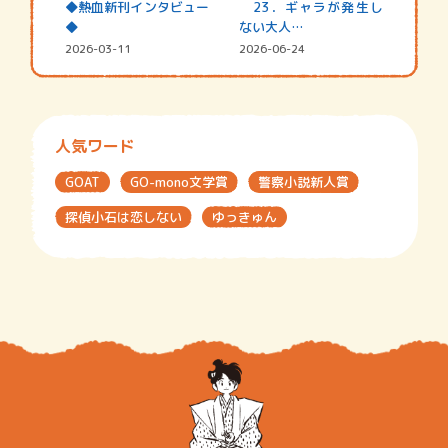
◆熱血新刊インタビュー
23．ギャラが発生し
◆
ない大人…
2026-03-11
2026-06-24
人気ワード
GOAT
GO-mono文学賞
警察小説新人賞
探偵小石は恋しない
ゆっきゅん