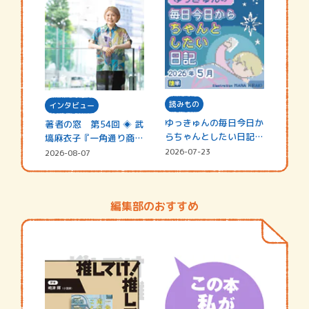
読みもの
インタビュー
ゆっきゅんの毎日今日か
著者の窓 第54回 ◈ 武
らちゃんとしたい日記
塙麻衣子『一角通り商店
☆202…
街の…
2026-07-23
2026-08-07
編集部のおすすめ