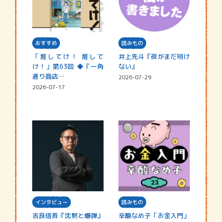
おすすめ
読みもの
「推してけ！ 推して
井上先斗『夜がまだ明け
け！」第63回 ◆『一角
ない』
通り商店…
2026-07-29
2026-07-17
インタビュー
読みもの
吉良信吾『沈黙と爆弾』
辛酸なめ子「お金入門」