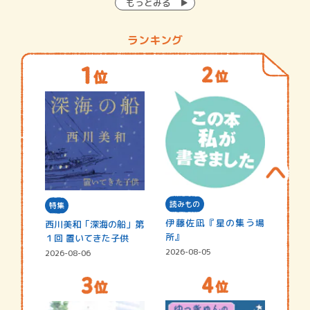
もっとみる
ランキング
読みもの
特集
伊藤佐凪『星の集う場
西川美和「深海の船」第
所』
１回 置いてきた子供
2026-08-05
2026-08-06