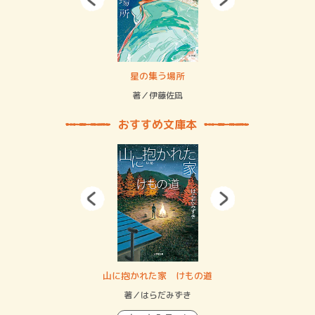
 二重拘束の…
星の集う場所
記憶
緒
著／伊藤佐凪
著／
おすすめ文庫本
・システム
山に抱かれた家 けもの道
神
イン…
著／はらだみずき
著