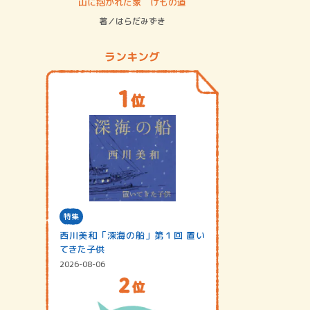
ステム
山に抱かれた家 けもの道
神無島
著／はらだみずき
著／あさ
ランキング
特集
西川美和「深海の船」第１回 置い
てきた子供
2026-08-06