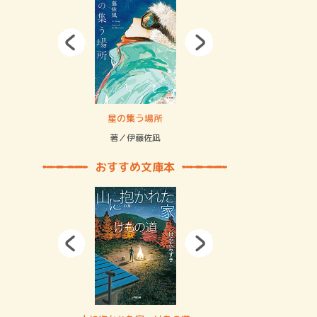
拘束の…
星の集う場所
記憶とツリ
著／伊藤佐凪
著／何 致
おすすめ文庫本