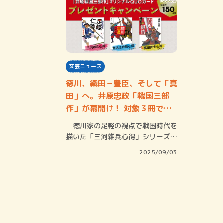
文芸ニュース
徳川、織田－豊臣、そして「真
田」へ。井原忠政「戦国三部
作」が幕開け！ 対象３冊で
【1000円分オリ…
徳川家の足軽の視点で戦国時代を
描いた「三河雑兵心得」シリーズ、
豊臣家で浅井…
2025/09/03