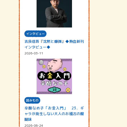
インタビュー
吉良信吾『沈黙と爆弾』◆熱血新刊
インタビュー◆
2026-03-11
読みもの
辛酸なめ子「お金入門」 23．ギ
ャラが発生しない大人のお稽古の醍
醐味
2026-06-24