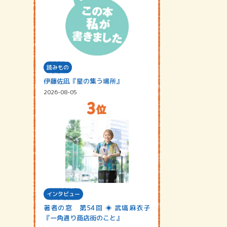
読みもの
伊藤佐凪『星の集う場所』
2026-08-05
インタビュー
著者の窓 第54回 ◈ 武塙麻衣子
『一角通り商店街のこと』