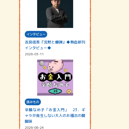
インタビュー
吉良信吾『沈黙と爆弾』◆熱血新刊
インタビュー◆
2026-03-11
読みもの
辛酸なめ子「お金入門」 23．ギ
ャラが発生しない大人のお稽古の醍
醐味
2026-06-24