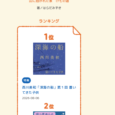
ステム
山に抱かれた家 けもの道
神無島
著／はらだみずき
著／あさ
ランキング
特集
西川美和「深海の船」第１回 置い
てきた子供
2026-08-06