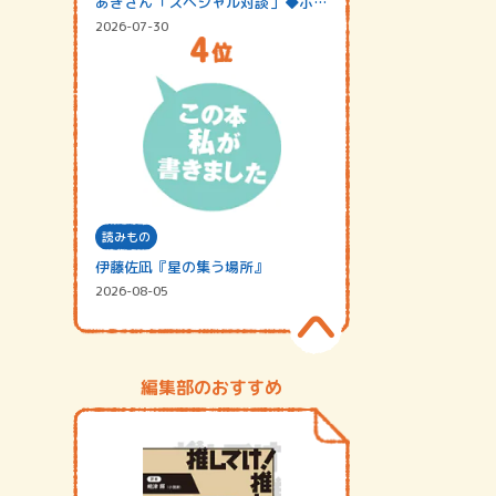
あきさん「スペシャル対談」◆ポッ
ドキャスト…
2026-07-30
読みもの
伊藤佐凪『星の集う場所』
2026-08-05
編集部のおすすめ