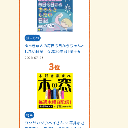
読みもの
ゆっきゅんの毎日今日からちゃんと
したい日記 ☆2026年5月後半★
2026-07-23
特集
ワクサカソウヘイさん × 平井まさ