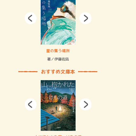
拘束の…
星の集う場所
記憶とツリ
著／伊藤佐凪
著／何 致
おすすめ文庫本