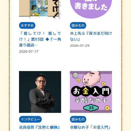
おすすめ
読みもの
「推してけ！ 推して
井上先斗『夜がまだ明け
け！」第63回 ◆『一角
ない』
通り商店…
2026-07-29
2026-07-17
インタビュー
読みもの
吉良信吾『沈黙と爆弾』
辛酸なめ子「お金入門」