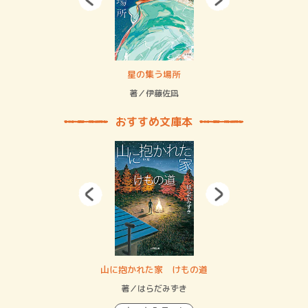
 二重拘束の…
星の集う場所
記憶
緒
著／伊藤佐凪
著／
おすすめ文庫本
・システム
山に抱かれた家 けもの道
神
イン…
著／はらだみずき
著