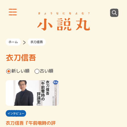
ホーム
衣刀信吾
衣刀信吾
新しい順
古い順
インタビュー
衣刀信吾『午前零時の評