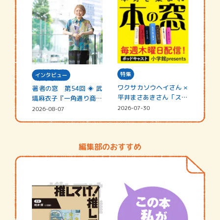
特集
インタビュー
ワクサカソウヘイさん ×
著者の窓 第54回 ◈ 武
平井まさあきさん「スペ
塙麻衣子『一角通り商店
シャ…
街の…
2026-07-30
2026-08-07
編集部のおすすめ