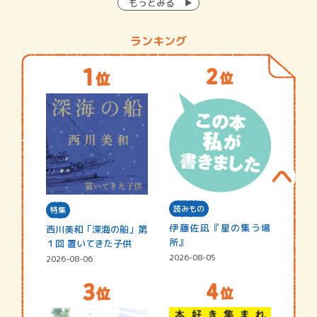
もっとみる
ランキング
読みもの
特集
伊藤佐凪『星の集う場
西川美和「深海の船」第
所』
１回 置いてきた子供
2026-08-05
2026-08-06