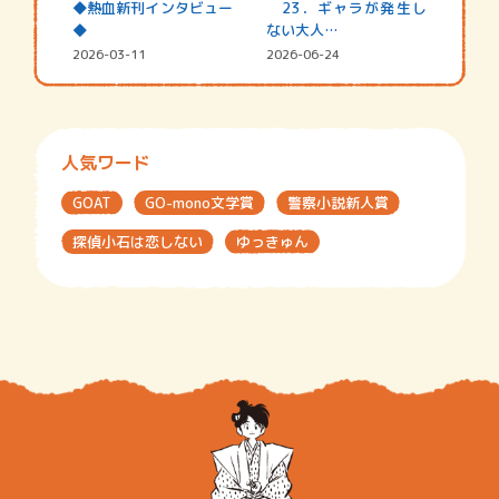
◆熱血新刊インタビュー
23．ギャラが発生し
◆
ない大人…
2026-03-11
2026-06-24
人気ワード
GOAT
GO-mono文学賞
警察小説新人賞
探偵小石は恋しない
ゆっきゅん