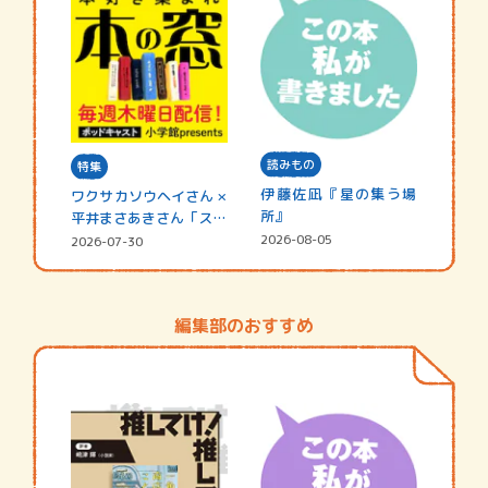
読みもの
特集
伊藤佐凪『星の集う場
ワクサカソウヘイさん ×
所』
平井まさあきさん「スペ
シャ…
2026-08-05
2026-07-30
編集部のおすすめ