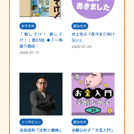
おすすめ
読みもの
「推してけ！ 推して
井上先斗『夜がまだ明け
け！」第63回 ◆『一角
ない』
通り商店…
2026-07-29
2026-07-17
インタビュー
読みもの
吉良信吾『沈黙と爆弾』
辛酸なめ子「お金入門」