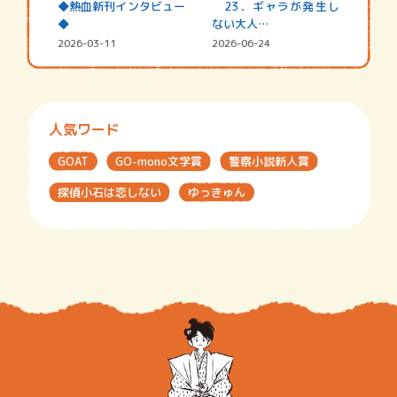
◆熱血新刊インタビュー
23．ギャラが発生し
◆
ない大人…
2026-03-11
2026-06-24
人気ワード
GOAT
GO-mono文学賞
警察小説新人賞
探偵小石は恋しない
ゆっきゅん