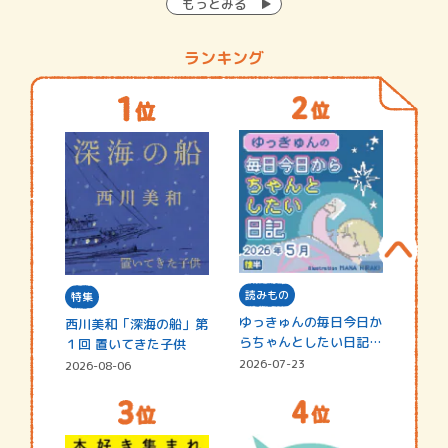
もっとみる
ランキング
読みもの
特集
ゆっきゅんの毎日今日か
西川美和「深海の船」第
らちゃんとしたい日記
１回 置いてきた子供
☆202…
2026-07-23
2026-08-06