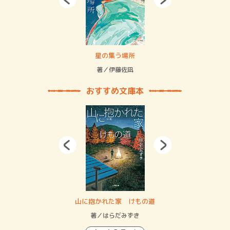
 二重拘束の…
星の集う場所
記憶
緒
著／伊藤佐凪
著／
おすすめ文庫本
・システム
山に抱かれた家 けもの道
神
イン…
著／はらだみずき
著