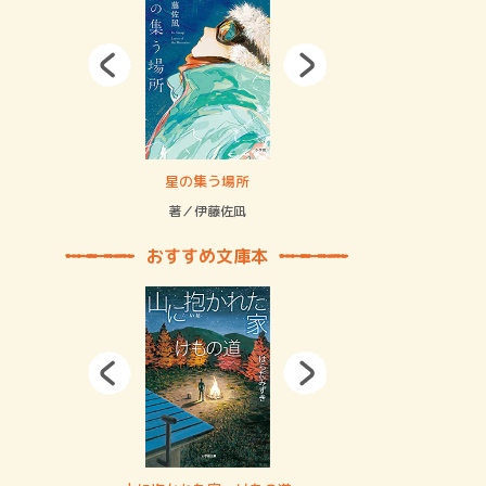
拘束の…
星の集う場所
記憶とツリ
著／伊藤佐凪
著／何 致
おすすめ文庫本