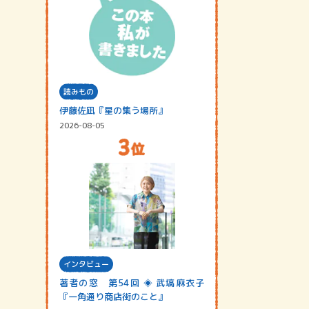
読みもの
伊藤佐凪『星の集う場所』
2026-08-05
インタビュー
著者の窓 第54回 ◈ 武塙麻衣子
『一角通り商店街のこと』