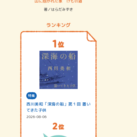
ステム
山に抱かれた家 けもの道
神無島
著／はらだみずき
著／あさ
ランキング
特集
西川美和「深海の船」第１回 置い
てきた子供
2026-08-06