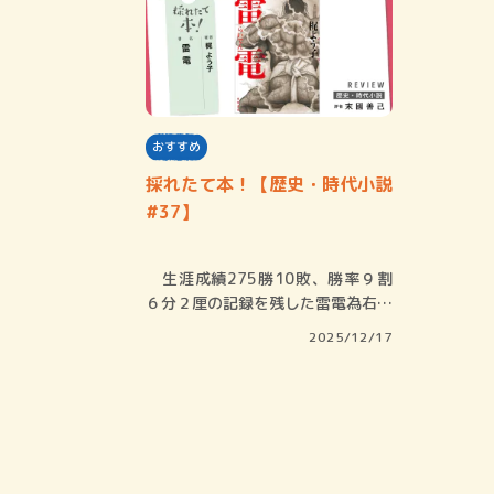
おすすめ
採れたて本！【歴史・時代小説
#37】
生涯成績275勝10敗、勝率９割
６分２厘の記録を残した雷電為右衛
門は、史上…
2025/12/17