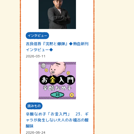
インタビュー
吉良信吾『沈黙と爆弾』◆熱血新刊
インタビュー◆
2026-03-11
読みもの
辛酸なめ子「お金入門」 23．ギ
ャラが発生しない大人のお稽古の醍
醐味
2026-06-24