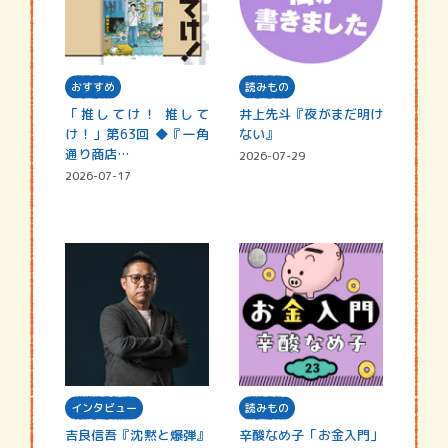
おすすめ
読みもの
「推してけ！ 推して
井上先斗『夜がまだ明け
け！」第63回 ◆『一角
ない』
通り商店…
2026-07-29
2026-07-17
インタビュー
読みもの
吉良信吾『沈黙と爆弾』
辛酸なめ子「お金入門」