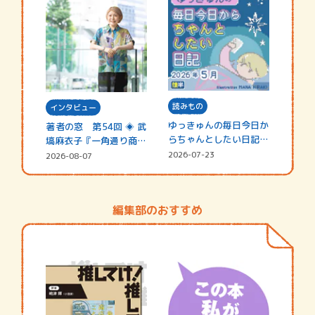
読みもの
インタビュー
ゆっきゅんの毎日今日か
著者の窓 第54回 ◈ 武
らちゃんとしたい日記
塙麻衣子『一角通り商店
☆202…
街の…
2026-07-23
2026-08-07
編集部のおすすめ