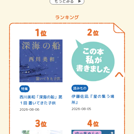
もっとみる
ランキング
読みもの
特集
伊藤佐凪『星の集う場
西川美和「深海の船」第
所』
１回 置いてきた子供
2026-08-05
2026-08-06