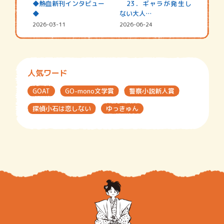
◆熱血新刊インタビュー
23．ギャラが発生し
◆
ない大人…
2026-03-11
2026-06-24
人気ワード
GOAT
GO-mono文学賞
警察小説新人賞
探偵小石は恋しない
ゆっきゅん