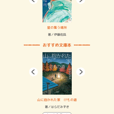
 二重拘束の…
星の集う場所
記憶
緒
著／伊藤佐凪
著／
おすすめ文庫本
・システム
山に抱かれた家 けもの道
神
イン…
著／はらだみずき
著