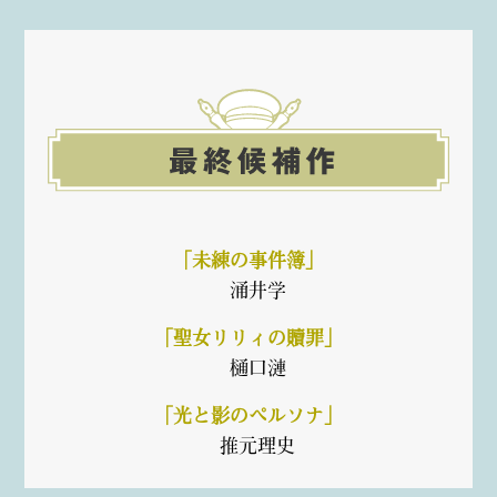
「未練の事件簿」
涌井学
「聖女リリィの贖罪」
樋口漣
「光と影のペルソナ」
推元理史