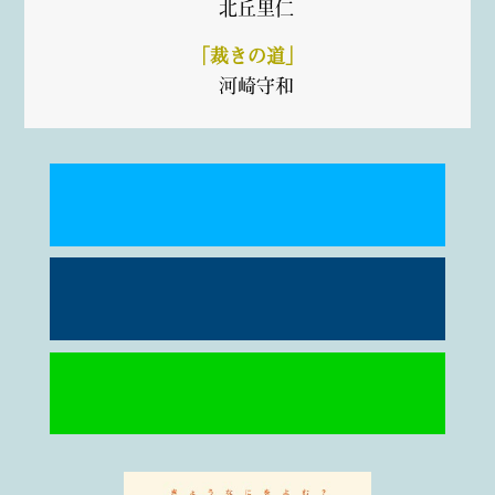
北丘里仁
「裁きの道」
河崎守和