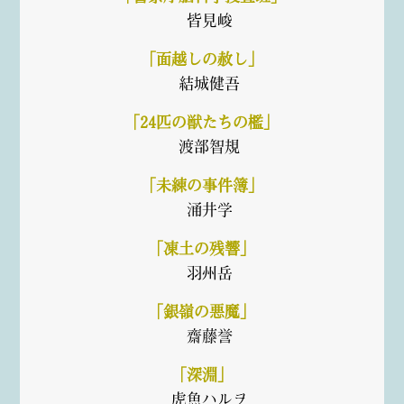
皆見峻
「面越しの赦し」
結城健吾
「24匹の獣たちの檻」
渡部智規
「未練の事件簿」
涌井学
「凍土の残響」
羽州岳
「銀嶺の悪魔」
齋藤誉
「深淵」
虎魚ハルヲ