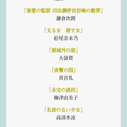
「慈愛の監獄 司法調停官岩崎の断罪」
鎌倉次朗
「太る女 殺す女」
絵尾奈未乃
「領域外の狼」
大嶺資
「夜警の国」
真宮礼
「未完の誘拐」
梅津由美子
「名前のない少女」
高清水涼