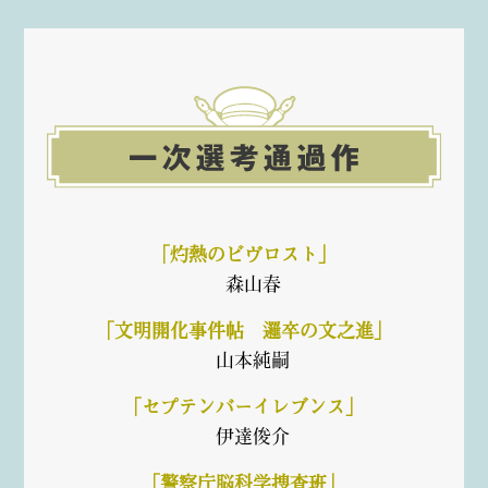
「灼熱のビヴロスト」
森山春
「文明開化事件帖 邏卒の文之進」
山本純嗣
「セプテンバーイレブンス」
伊達俊介
「警察庁脳科学捜査班」