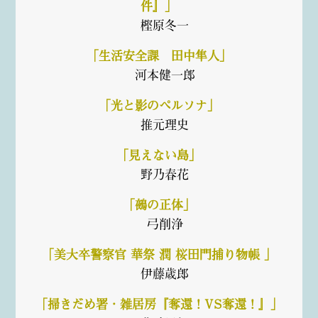
件』」
樫原冬一
「生活安全課 田中隼人」
河本健一郎
「光と影のペルソナ」
推元理史
「見えない島」
野乃春花
「鵺の正体」
弓削浄
「美大卒警察官 華祭 潤 桜田門捕り物帳 」
伊藤歳郎
「掃きだめ署・雑居房『奪還！VS奪還！』」