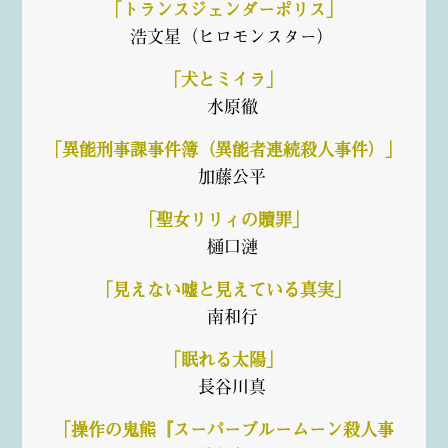
「トランスジェンダーポリス」
浩文星（ヒロモンスター）
「犬とミイラ」
水原徹
「異能刑事課事件簿（異能者連続殺人事件）」
加藤公平
「聖女リリィの贖罪」
樋口漣
「見えない嘘と見えている真実」
南和行
「眠れる太陽」
長谷川真
「操作の鬼熊『スーパーブルームーン殺人事