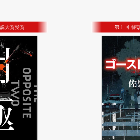
小説大賞受賞
第１回 警