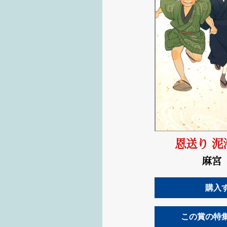
恩送り 泥
麻宮
購入
この賞の特