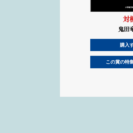
対
鬼田
購入
この賞の特