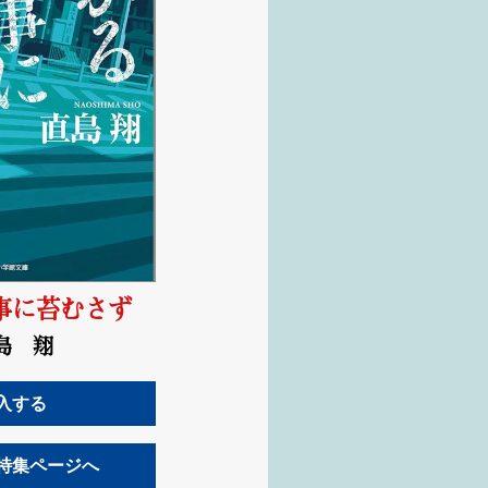
事に苔むさず
島 翔
入する
特集ページへ