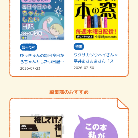
特集
読みもの
ワクサカソウヘイさん ×
ゆっきゅんの毎日今日か
平井まさあきさん「スペ
らちゃんとしたい日記
シャ…
☆202…
2026-07-30
2026-07-23
編集部のおすすめ