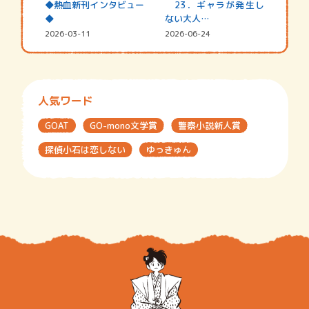
◆熱血新刊インタビュー
23．ギャラが発生し
◆
ない大人…
2026-03-11
2026-06-24
人気ワード
GOAT
GO-mono文学賞
警察小説新人賞
探偵小石は恋しない
ゆっきゅん