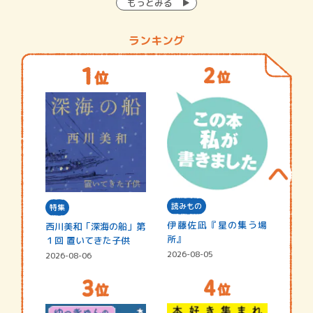
もっとみる
ランキング
読みもの
特集
伊藤佐凪『星の集う場
西川美和「深海の船」第
所』
１回 置いてきた子供
2026-08-05
2026-08-06