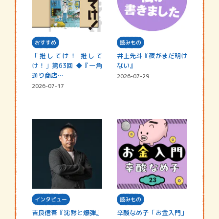
おすすめ
読みもの
「推してけ！ 推して
井上先斗『夜がまだ明け
け！」第63回 ◆『一角
ない』
通り商店…
2026-07-29
2026-07-17
インタビュー
読みもの
吉良信吾『沈黙と爆弾』
辛酸なめ子「お金入門」