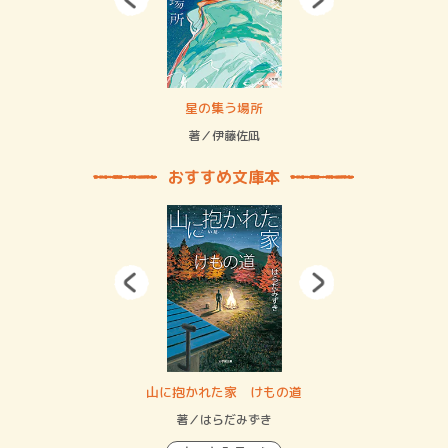
 二重拘束の…
星の集う場所
記憶
緒
著／伊藤佐凪
著／
おすすめ文庫本
・システム
山に抱かれた家 けもの道
神
イン…
著／はらだみずき
著