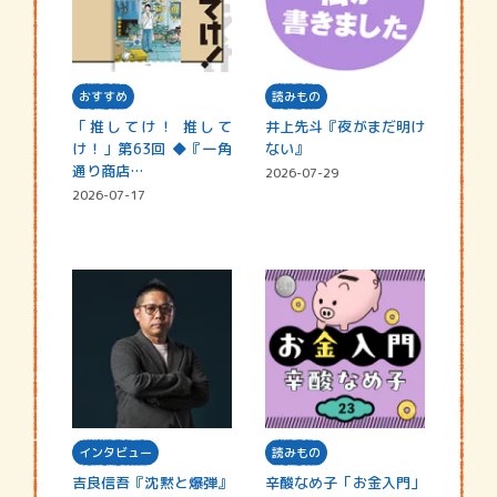
おすすめ
読みもの
「推してけ！ 推して
井上先斗『夜がまだ明け
け！」第63回 ◆『一角
ない』
通り商店…
2026-07-29
2026-07-17
インタビュー
読みもの
吉良信吾『沈黙と爆弾』
辛酸なめ子「お金入門」