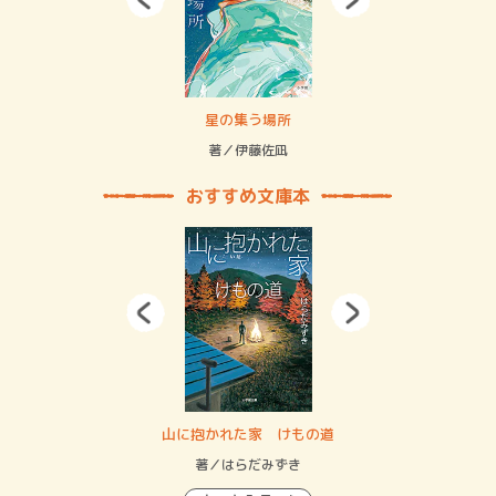
 二重拘束の…
星の集う場所
記憶
緒
著／伊藤佐凪
著／
おすすめ文庫本
・システム
山に抱かれた家 けもの道
神
イン…
著／はらだみずき
著