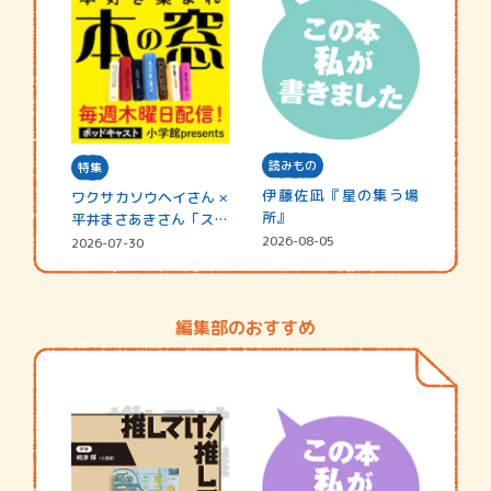
読みもの
特集
伊藤佐凪『星の集う場
ワクサカソウヘイさん ×
所』
平井まさあきさん「スペ
シャ…
2026-08-05
2026-07-30
編集部のおすすめ