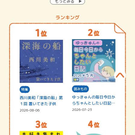
もっとみる
ランキング
読みもの
特集
ゆっきゅんの毎日今日か
西川美和「深海の船」第
らちゃんとしたい日記
１回 置いてきた子供
☆202…
2026-07-23
2026-08-06