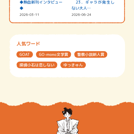
◆熱血新刊インタビュー
23．ギャラが発生し
◆
ない大人…
2026-03-11
2026-06-24
人気ワード
GOAT
GO-mono文学賞
警察小説新人賞
探偵小石は恋しない
ゆっきゅん