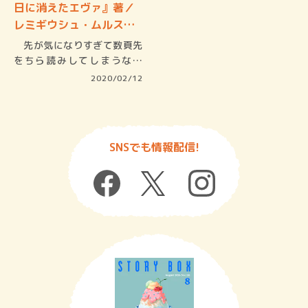
日に消えたエヴァ』著／
レミギウシュ・ムルス
…
先が気になりすぎて数頁先
をちら読みしてしまうなん
て、何年ぶ…
2020/02/12
SNSでも情報配信!