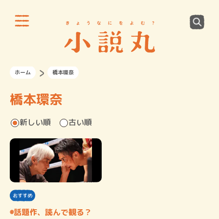
ホーム
橋本環奈
橋本環奈
新しい順
古い順
おすすめ
◉話題作、読んで観る？