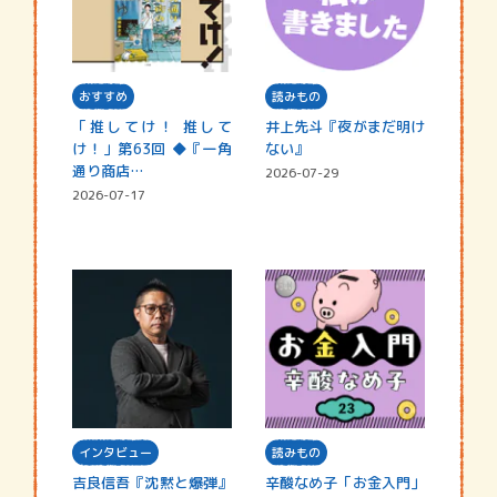
おすすめ
読みもの
「推してけ！ 推して
井上先斗『夜がまだ明け
け！」第63回 ◆『一角
ない』
通り商店…
2026-07-29
2026-07-17
インタビュー
読みもの
吉良信吾『沈黙と爆弾』
辛酸なめ子「お金入門」