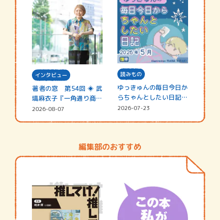
読みもの
インタビュー
ゆっきゅんの毎日今日か
著者の窓 第54回 ◈ 武
らちゃんとしたい日記
塙麻衣子『一角通り商店
☆202…
街の…
2026-07-23
2026-08-07
編集部のおすすめ