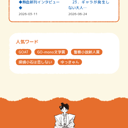
◆熱血新刊インタビュー
23．ギャラが発生し
◆
ない大人…
2026-03-11
2026-06-24
人気ワード
GOAT
GO-mono文学賞
警察小説新人賞
探偵小石は恋しない
ゆっきゅん