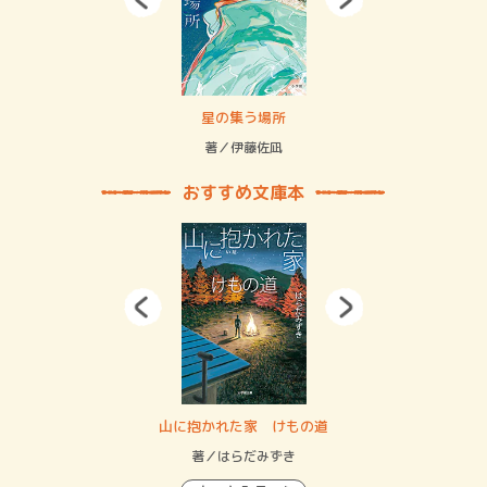
 二重拘束の…
星の集う場所
記憶
緒
著／伊藤佐凪
著／
おすすめ文庫本
・システム
山に抱かれた家 けもの道
神
イン…
著／はらだみずき
著