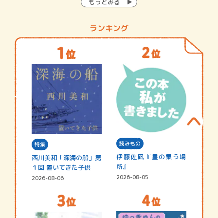
もっとみる
ランキング
読みもの
特集
伊藤佐凪『星の集う場
西川美和「深海の船」第
所』
１回 置いてきた子供
2026-08-05
2026-08-06