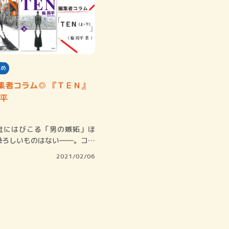
すめ
集者コラム◎ 『ＴＥＮ』
周平
にはびこる「男の嫉妬」ほ
恐ろしいものはない――。コロ
でテレワー…
2021/02/06