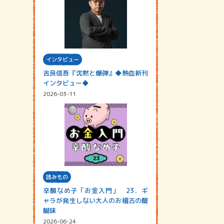
インタビュー
吉良信吾『沈黙と爆弾』◆熱血新刊
インタビュー◆
2026-03-11
読みもの
辛酸なめ子「お金入門」 23．ギ
ャラが発生しない大人のお稽古の醍
醐味
2026-06-24