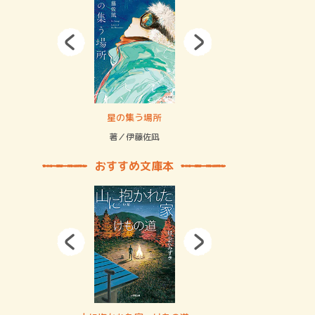
拘束の…
星の集う場所
記憶とツリ
著／伊藤佐凪
著／何 致
おすすめ文庫本