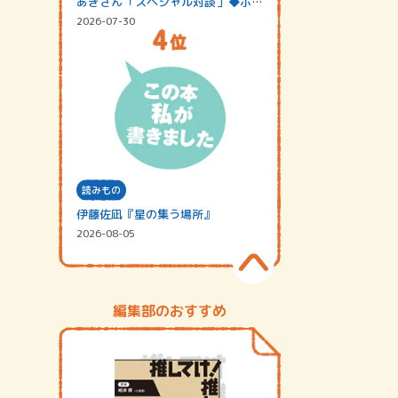
あきさん「スペシャル対談」◆ポッ
ドキャスト…
2026-07-30
読みもの
伊藤佐凪『星の集う場所』
2026-08-05
編集部のおすすめ