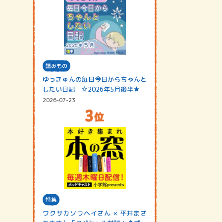
読みもの
ゆっきゅんの毎日今日からちゃんと
したい日記 ☆2026年5月後半★
2026-07-23
特集
ワクサカソウヘイさん × 平井まさ