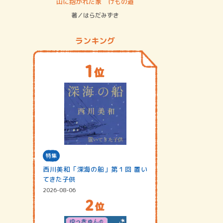
ステム
山に抱かれた家 けもの道
神無島
著／はらだみずき
著／あさ
ランキング
特集
西川美和「深海の船」第１回 置い
てきた子供
2026-08-06