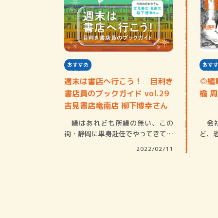
おすすめ
おす
週末は書店へ行こう！ 目利き
◎編
書店員のブックガイド vol.29
楡 
吉見書店竜南店 柳下博幸さん
縁はあれども所縁の無い、この
会社
街・静岡に単身赴任でやってきて早
ど、
くも２回の正月…
ナ禍
2022/02/11