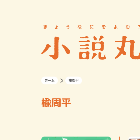
ホーム
楡周平
楡周平