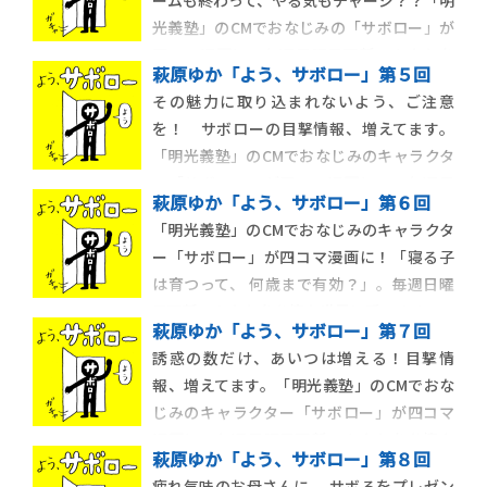
ームも終わって、やる気もチャージ？？「明
光義塾」のCMでおなじみの「サボロー」が
四コマ漫画に！毎週日曜日更新、あなたを
萩原ゆか「よう、サボロー」第５回
怠惰な世界に誘います。
その魅力に取り込まれないよう、ご注意
を！ サボローの目撃情報、増えてます。
「明光義塾」のCMでおなじみのキャラクタ
ー「サボロー」が四コマ漫画に！ 毎週日
萩原ゆか「よう、サボロー」第６回
曜日更新、あなたを怠惰な世界に誘いま
「明光義塾」のCMでおなじみのキャラクタ
す。
ー「サボロー」が四コマ漫画に！「寝る子
は育つって、 何歳まで有効？」。毎週日曜
日更新、あなたを怠惰な世界に誘います。
萩原ゆか「よう、サボロー」第７回
誘惑の数だけ、あいつは増える！目撃情
報、増えてます。「明光義塾」のCMでおな
じみのキャラクター「サボロー」が四コマ
漫画に！毎週日曜日更新、あなたを怠惰な
萩原ゆか「よう、サボロー」第８回
世界に誘います。
疲れ気味のお母さんに、 サボるをプレゼン