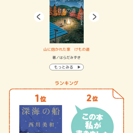
・システム
山に抱かれた家 けもの道
神
イン…
著／はらだみずき
著
もっとみる
ランキング