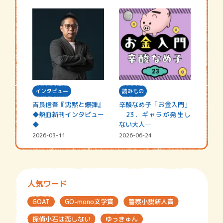
インタビュー
読みもの
吉良信吾『沈黙と爆弾』
辛酸なめ子「お金入門」
◆熱血新刊インタビュー
23．ギャラが発生し
◆
ない大人…
2026-03-11
2026-06-24
人気ワード
GOAT
GO-mono文学賞
警察小説新人賞
探偵小石は恋しない
ゆっきゅん