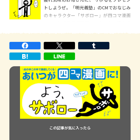
トしようぜ。「明光義塾」のCMでおなじみ
のキャラクター「サボロー」が四コマ漫画
に！ 毎週日曜日更新、あなたを怠惰な世
界に誘います。
この記事が気に入ったら