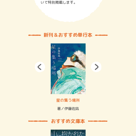
いて特別掲載します。
新刊＆おすすめ単行本
 二重拘束の…
星の集う場所
記憶
緒
著／伊藤佐凪
著／
おすすめ文庫本