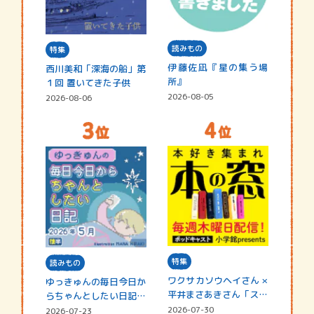
読みもの
特集
伊藤佐凪『星の集う場
西川美和「深海の船」第
所』
１回 置いてきた子供
2026-08-05
2026-08-06
特集
読みもの
ワクサカソウヘイさん ×
ゆっきゅんの毎日今日か
平井まさあきさん「スペ
らちゃんとしたい日記
シャ…
☆202…
2026-07-30
2026-07-23