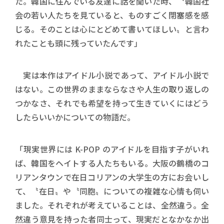
た。韓国に住んでいる友達に話を聞いた時、〝韓国社
会の若い人たちを見ていると、ものすごく閉塞感を感
じる。そのことは心にとどめて書いてほしい〟と言わ
れたことも頭に残っていたんです」
実は本作はアイドル小説であって、アイドル小説で
はない。この世界のままならなさや人生の取り返しの
つかなさ、それでも希望を持って生きていくにはどう
したらいいかについての物語だ。
「現実世界には K-POP のアイドルを目指す子がいれ
ば、韓国をヘイトする人たちもいる。大阪の鶴橋のコ
リアンタウンで在日コリアンの大学生の方にお会いし
て、〝在日〟や〝同胞〟についての複雑な心情も伺い
ました。それぞれが考えていることは、全然違う。全
然違う意見を持った者同士って、現実だとなかなか出