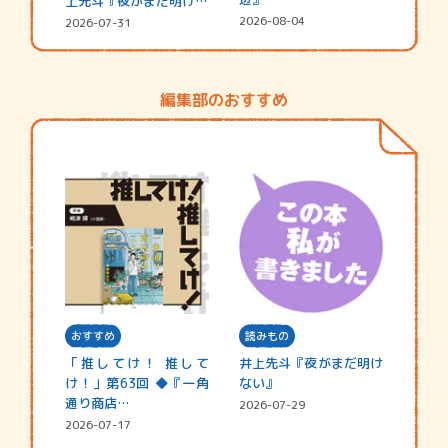
上先斗『夜がまだ明けな
い』
2026-08-04
2026-07-31
編集部のおすすめ
おすすめ
読みもの
「推してけ！ 推して
井上先斗『夜がまだ明け
け！」第63回 ◆『一角
ない』
通り商店…
2026-07-29
2026-07-17