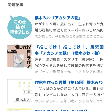
関連記事
櫻木みわ『アカシアの朝』
かがやく５月に旅に出て 生まれ育った九
州の炭鉱町の近くにスーパーおいしい焼肉
店があって、子どものころ家族でときどき出
かけた。店の裏手にバラック小屋が並んだ
「推してけ！ 推してけ！」第55回
区画があり、車で一瞬通り過ぎるだけなの
◆『アカシアの朝』（櫻木みわ・著）
に、いつもはっと目を惹かれた。橙の裸電
評者＝渡辺祐真／スケザネ（書評家） K-
球に照らされ、生活の気配がたちのぼって
POPアイドルを通して日韓の近代史を描い
いる空間に、なぜだかなつかしい気持ち
たポップで重厚な一作 『アカシアの朝』
と、強烈な魅力を
の帯文を書かせてもらえることになった。
作家を作った言葉〔第15回〕櫻木みわ
夢中で読んだ作品だから嬉しく、光栄な話
びわ湖のなかの島に住んでいる。車も信
だった。しかし困った。こんなにも強く推
号もコンビニもない、人口二百五十人ほど
したいのに、同時に重い責任を感じる。と
の小さな島だ。去年の冬にひょんなことか
いうのも、物語の中のあるシーンが強烈に
ら住み始め、いつまでいるかもわからない
印象に残って