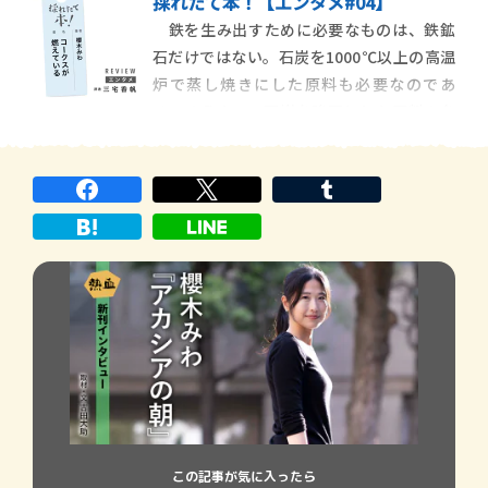
採れたて本！【エンタメ#04】
まま、島の文化や高齢者たちの話に惹かれ
鉄を生み出すために必要なものは、鉄鉱
て暮らしている。島から対岸には定期便で
石だけではない。石炭を1000℃以上の高温
運航している通船が出ていて、片道十分ほ
炉で蒸し焼きにした原料も必要なのであ
どで行き来ができる。いまは観光客も多い
る。そうやって石炭を強固にした原料の名
けれど、二十五年
を、コークス、という。本書の主人公であ
るひの子は、炭鉱町の出身で、現在は東京
で校閲の仕事をしている。非正規雇用で働
く彼女は、仕事の合間に小説を書く。ひの
子の両親は既に
この記事が気に入ったら