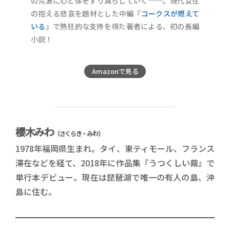
の荒波に心と体をすり減らしていく──。現代女性
の抱える悲哀を題材とした中編『
コークスが燃えて
いる
』で熱狂的な支持を得た著者による、初の長編
小説！
Amazonで見る
櫻木みわ
（さくらき・みわ）
1978年福岡県生まれ。タイ、東ティモール、フランス
滞在などを経て、2018年に作品集『うつくしい繭』で
単行本デビュー。現在は琵琶湖で唯一の有人の島、沖
島に住む。