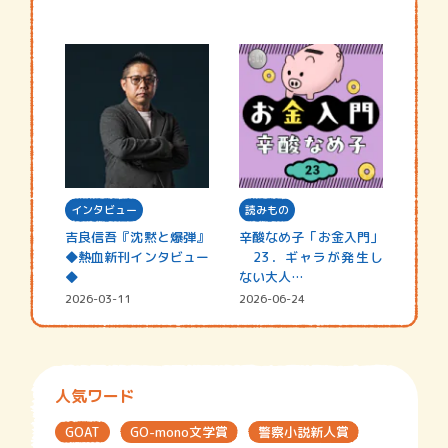
インタビュー
読みもの
吉良信吾『沈黙と爆弾』
辛酸なめ子「お金入門」
◆熱血新刊インタビュー
23．ギャラが発生し
◆
ない大人…
2026-03-11
2026-06-24
人気ワード
GOAT
GO-mono文学賞
警察小説新人賞