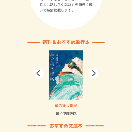
ことは話したくない」も前号に続
いて特別掲載します。
新刊＆おすすめ単行本
 二重拘束の…
星の集う場所
記憶
緒
著／伊藤佐凪
著／
おすすめ文庫本