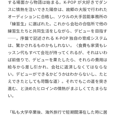
する場面から物語は始まる。K-POP が大好きでダン
スに情熱を注いできた陽奈は、故郷の大阪で行われた
オーディションに合格し、ソウルの大手芸能事務所の
「練習生」に選ばれた。これから会社の合宿所で他の
練習生たちと共同生活をしながら、デビューを目指す
──。序盤で記述される K-POP 独自の育成システム
は、驚かされるものかもしれない。〈食費も家賃もレ
ッスン代もすべて会社が持ってくれるが、それはいわ
ば前借りで、デビューを果たしたら、それらの費用は
給与から差し引かれ、会社に返済しなくてはならな
い。デビューができるかどうかはわからないし、たと
えできたとしても苛酷な道〉。それでもこの道を突き
進む、と決めたヒロインの情熱がまぶしくてたまらな
い。
「私も大学卒業後、海外旅行で短期間滞在した時に居