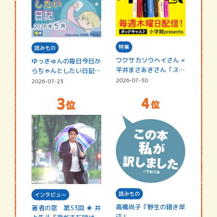
特集
読みもの
ワクサカソウヘイさん ×
ゆっきゅんの毎日今日か
平井まさあきさん「スペ
らちゃんとしたい日記
シャ…
☆202…
2026-07-30
2026-07-23
読みもの
インタビュー
高橋尚子『野生の暗き岸
著者の窓 第53回 ◈ 井
辺』