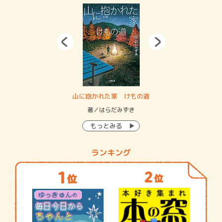
・システム
山に抱かれた家 けもの道
神
イン…
著／はらだみずき
著
もっとみる
ランキング