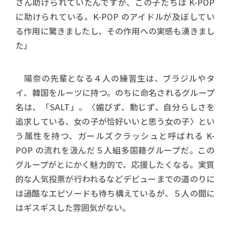
さん助けられていたんですが、この子たちは K-POP
に助けられている。K-POP のアイドルが及ぼしてい
る作用に驚きましたし、その作用への実感も湧きまし
た」
陽奈の先輩となる４人の練習生は、ブラジルやタ
イ、韓国をルーツに持つ。のちに命名されるグループ
名は、「SALT」。〈媚びず、動じず、自分らしさを
追求している、女の子が恰好いいと思う女の子〉とい
う属性を持つ、ガールズクラッシュと呼ばれる K-
POP の流れを汲んだ５人組多国籍グループだ。この
グループがとにかく魅力的で、応援したくなる。実質
的な人気投票が行われるなどデビューまでの道のりに
は過酷なエピソードも待ち構えているが、５人の間に
はギスギスした雰囲気がない。