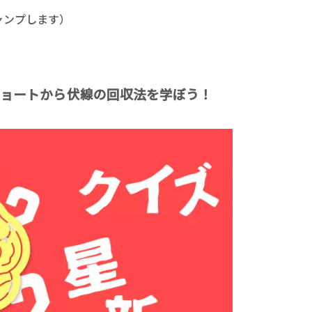
ロボット・イン・ザ・シ
ャンプします）
著／デボラ・イン…
ショートから伏線の回収法を学ぼう！