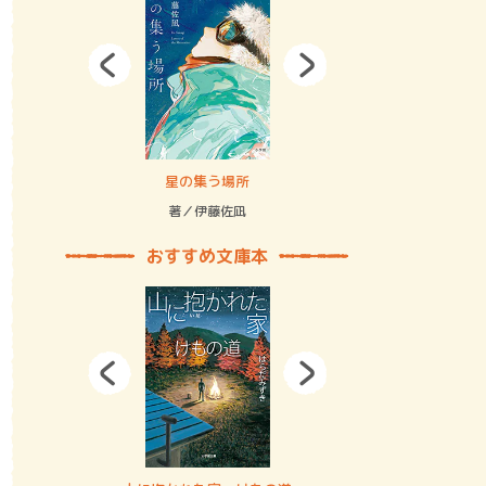
拘束の…
星の集う場所
記憶とツリ
著／伊藤佐凪
著／何 致
おすすめ文庫本