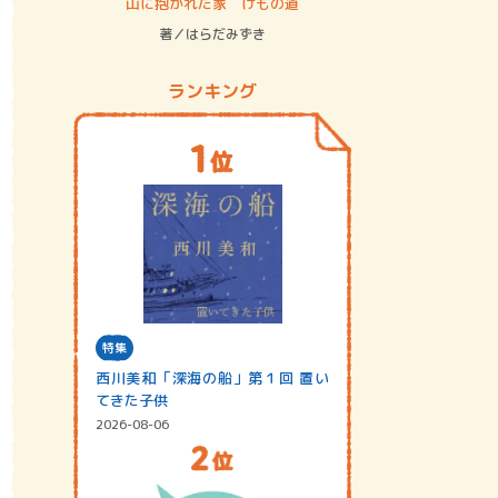
ステム
山に抱かれた家 けもの道
神無島
著／はらだみずき
著／あさ
ランキング
特集
西川美和「深海の船」第１回 置い
てきた子供
2026-08-06