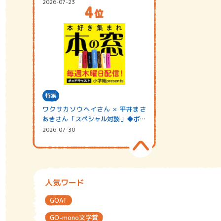
2026-07-23
特集
ワクサカソウヘイさん × 平井まさ
あきさん「スペシャル対談」◆ポッ
ドキャスト…
2026-07-30
人気ワード
GOAT
GO-mono文学賞