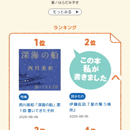
イン…
著／はらだみずき
著
もっとみる
ランキング
読みもの
特集
伊藤佐凪『星の集う場
西川美和「深海の船」第
所』
１回 置いてきた子供
2026-08-05
2026-08-06