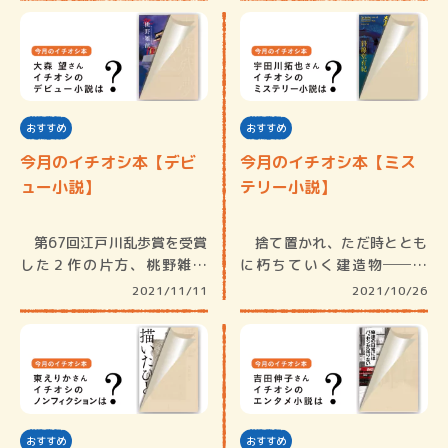
おすすめ
おすすめ
今月のイチオシ本【デビ
今月のイチオシ本【ミス
ュー小説】
テリー小説】
第67回江戸川乱歩賞を受賞
捨て置かれ、ただ時ととも
した２作の片方、桃野雑派
に朽ちていく建造物──廃
『老虎残…
墟。それは…
2021/11/11
2021/10/26
おすすめ
おすすめ