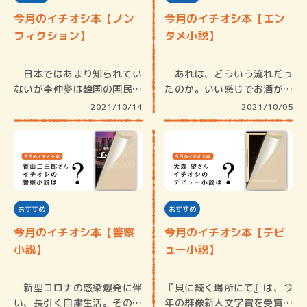
今月のイチオシ本【ノン
今月のイチオシ本【エン
フィクション】
タメ小説】
日本ではあまり知られてい
あれは、どういう流れだっ
ないが李仲燮は韓国の国民的
たのか。いい感じでお酒が回
画家で「…
った仲間…
2021/10/14
2021/10/05
おすすめ
おすすめ
今月のイチオシ本【警察
今月のイチオシ本【デビ
小説】
ュー小説】
新型コロナの感染爆発に伴
『貝に続く場所にて』は、今
い、長引く自粛生活。そのス
年の群像新人文学賞を受賞し