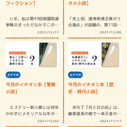
フィクション】
タメ小説】
いま、私は第49回衆議院選
「史上初、選考委員全員が５
挙戦のまっただなかでこの原
点満点」が話題の、第11回ア
稿を書…
ガサ・…
2021/12/17
2021/12/06
おすすめ
おすすめ
今月のイチオシ本【警察
今月のイチオシ本【歴
小説】
史・時代小説】
ミステリー新人賞には何年
冲方丁『月と日の后』は、
かおきにメモリアルな年が訪
藤原道長の娘で一条天皇の中
れるもの…
宮になっ…
2021/12/02
2021/11/17