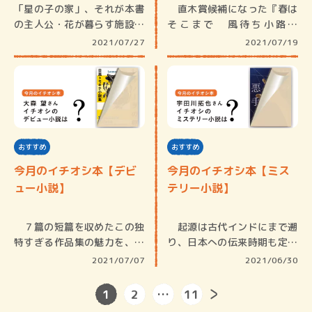
「星の子の家」、それが本書
直木賞候補になった『春は
の主人公・花が暮らす施設の
そこまで 風待ち小路の
名前だ。…
人々』など市…
2021/07/27
2021/07/19
おすすめ
おすすめ
今月のイチオシ本【デビ
今月のイチオシ本【ミス
ュー小説】
テリー小説】
７篇の短篇を収めたこの独
起源は古代インドにまで遡
特すぎる作品集の魅力を、い
り、日本への伝来時期も定か
ったいど…
ではない…
2021/07/07
2021/06/30
1
2
…
11