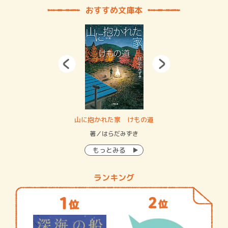
おすすめ文庫本
・システム
山に抱かれた家 けもの道
神
イン…
著／はらだみずき
著
もっとみる
ランキング