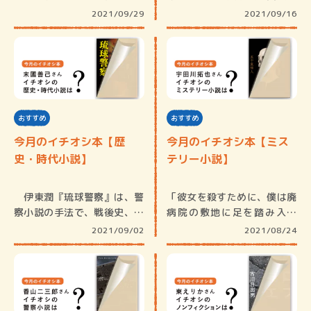
トレスに…
たデビュ…
2021/09/29
2021/09/16
おすすめ
おすすめ
今月のイチオシ本【歴
今月のイチオシ本【ミス
史・時代小説】
テリー小説】
伊東潤『琉球警察』は、警
「彼女を殺すために、僕は廃
察小説の手法で、戦後史、日
病院の敷地に足を踏み入れ
米関係な…
た」という…
2021/09/02
2021/08/24