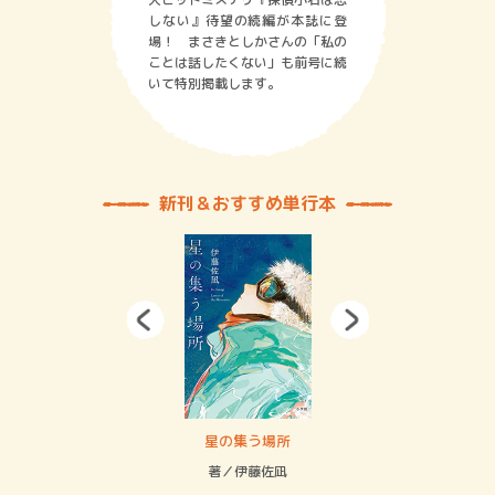
しない』待望の続編が本誌に登
場！ まさきとしかさんの「私の
ことは話したくない」も前号に続
いて特別掲載します。
新刊＆おすすめ単行本
 二重拘束の…
星の集う場所
記憶
緒
著／伊藤佐凪
著／