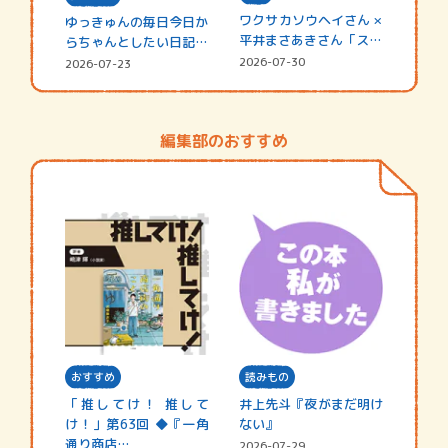
ワクサカソウヘイさん ×
ゆっきゅんの毎日今日か
平井まさあきさん「スペ
らちゃんとしたい日記
シャ…
☆202…
2026-07-30
2026-07-23
編集部のおすすめ
おすすめ
読みもの
「推してけ！ 推して
井上先斗『夜がまだ明け
け！」第63回 ◆『一角
ない』
通り商店…
2026-07-29