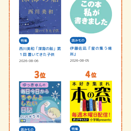
読みもの
特集
伊藤佐凪『星の集う場
西川美和「深海の船」第
所』
１回 置いてきた子供
2026-08-05
2026-08-06
特集
読みもの