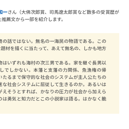
ロボット・イン・ザ・シ
著／デボラ・イン…
和一
さん（大佛次郎賞、司馬遼太郎賞など数多の受賞歴が
た推薦文から一部を紹介します。
の話ではない。無名の一海民の物語である。この
な題材を描くに当たって、あえて無名の、しかも地方
はいずれも海村の次三男である。家を継ぐ長男以
しでしかない。本藩と支藩の力関係、魚漁権の帰
いたるまで保守的な社会のシステムが主人公たちの
迷な社会システムに屈従して生きるのか。あるいは
がえそうとすれば、かなりの圧力が社会から加えら
のは勇気と知力だとこの小説家は語る。はかなく脆