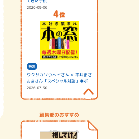
てきた子供
2026-08-06
特集
ワクサカソウヘイさん × 平井まさ
あきさん「スペシャル対談」◆ポッ
ドキャスト…
2026-07-30
編集部のおすすめ