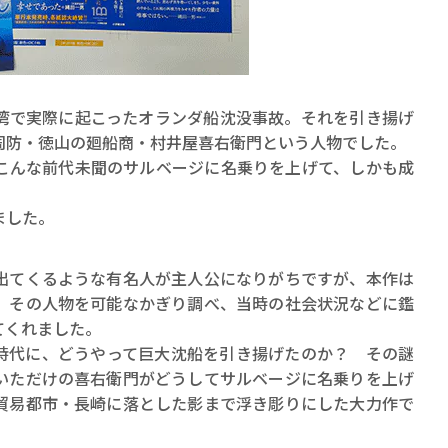
で実際に起こったオランダ船沈没事故。それを引き揚げ
周防・徳山の廻船商・村井屋喜右衛門という人物でした。
んな前代未聞のサルベージに名乗りを上げて、しかも成
賞金稼ぎスリーサム！ 二重
著／川瀬七緒
ました。
てくるような有名人が主人公になりがちですが、本作は
、その人物を可能なかぎり調べ、当時の社会状況などに鑑
てくれました。
代に、どうやって巨大沈船を引き揚げたのか？ その謎
いただけの喜右衛門がどうしてサルベージに名乗りを上げ
貿易都市・長崎に落とした影まで浮き彫りにした大力作で