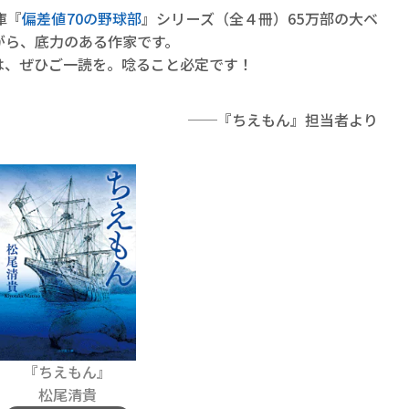
庫『
偏差値70の野球部
』シリーズ（全４冊）65万部の大ベ
がら、底力のある作家です。
、ぜひご一読を。唸ること必定です！
──『ちえもん』担当者より
『ちえもん』
松尾清貴