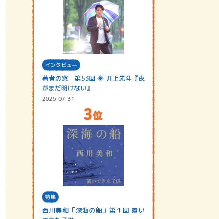
インタビュー
著者の窓 第53回 ◈ 井上先斗『夜
がまだ明けない』
2026-07-31
特集
西川美和「深海の船」第１回 置い