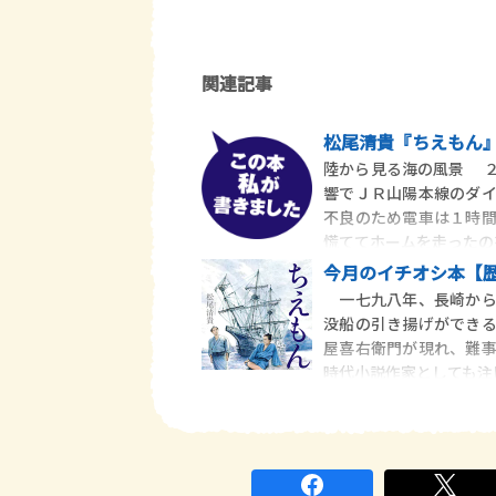
関連記事
松尾清貴『ちえもん
陸から見る海の風景 
響でＪＲ山陽本線のダ
不良のため電車は１時
慌ててホームを走ったの
今月のイチオシ本【
一七九八年、長崎から
没船の引き揚げができ
屋喜右衛門が現れ、難
時代小説作家としても注