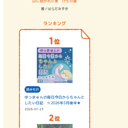
ステム
山に抱かれた家 けもの道
神無島
著／はらだみずき
著／あさ
ランキング
読みもの
ゆっきゅんの毎日今日からちゃんと
したい日記 ☆2026年5月後半★
2026-07-23