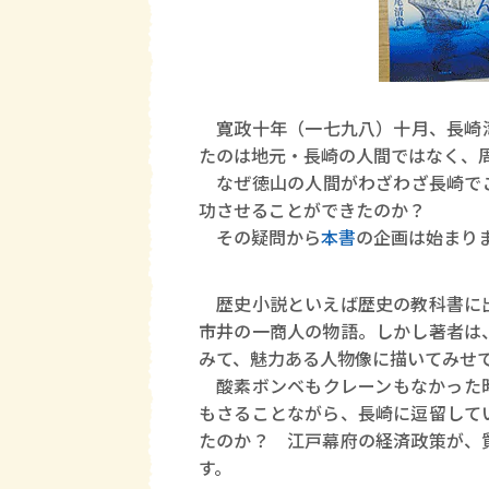
寛政十年（一七九八）十月、長崎湾
たのは地元・長崎の人間ではなく、
なぜ徳山の人間がわざわざ長崎でこ
功させることができたのか？
その疑問から
本書
の企画は始まり
歴史小説といえば歴史の教科書に出
市井の一商人の物語。しかし著者は
みて、魅力ある人物像に描いてみせ
酸素ボンベもクレーンもなかった時
もさることながら、長崎に逗留して
たのか？ 江戸幕府の経済政策が、
す。