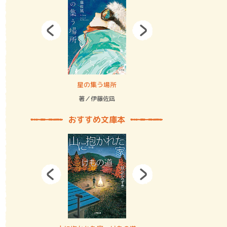
拘束の…
星の集う場所
記憶とツリ
著／伊藤佐凪
著／何 致
おすすめ文庫本