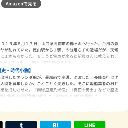
Amazonで見る
』
２０１５年８月１７日、山口県周南市の櫛ヶ浜へ行った。台風の影
イヤが乱れていた。徳山駅から１駅、５分足らずの近場だが、天候
間に１本もなかった。ちょうど電車が来ると駅員さんに教えられ、
を覚えている。 櫛ヶ浜駅を降りると […]
歴史・時代小説】
出港したオランダ船が、暴風雨で座礁、沈没した。長崎奉行は沈
る人間を募集したが、ことごとく失敗した。そこに廻船業者の村井
事業を成功させた。『南総里見八犬伝』『真田十勇士』などで歴史
目を集める松尾清貴の新作は、生地の山口県や活躍した