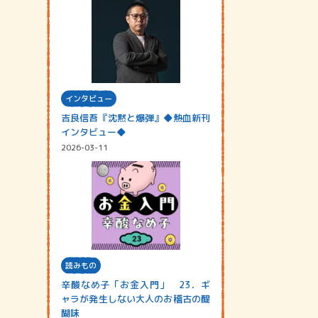
インタビュー
吉良信吾『沈黙と爆弾』◆熱血新刊
インタビュー◆
2026-03-11
読みもの
辛酸なめ子「お金入門」 23．ギ
ャラが発生しない大人のお稽古の醍
醐味