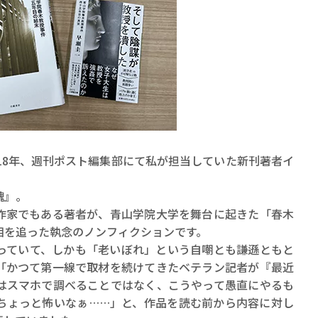
賞金稼ぎスリーサム！ 二重
著／川瀬七緒
18年、週刊ポスト編集部にて私が担当していた新刊著者イ
魂』。
家でもある著者が、青山学院大学を舞台に起きた「春木
相を追った執念のノンフィクションです。
ていて、しかも「老いぼれ」という自嘲とも謙遜ともと
「かつて第一線で取材を続けてきたベテラン記者が『最近
はスマホで調べることではなく、こうやって愚直にやるも
ちょっと怖いなぁ……」と、作品を読む前から内容に対し