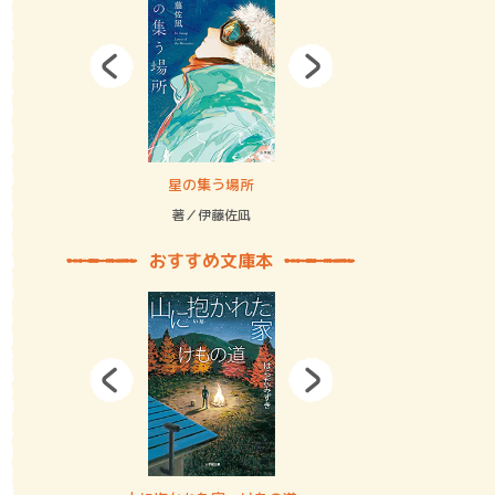
拘束の…
星の集う場所
記憶とツリ
著／伊藤佐凪
著／何 致
おすすめ文庫本