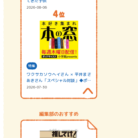
てきた子供
2026-08-06
特集
ワクサカソウヘイさん × 平井まさ
あきさん「スペシャル対談」◆ポッ
ドキャスト…
2026-07-30
編集部のおすすめ