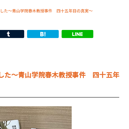
した～青山学院春木教授事件 四十五年目の真実～
した～青山学院春木教授事件 四十五年