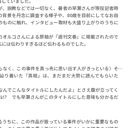
張していました。
ロボット・イン・ザ・シ
、説教などでは一切なく、著者の早瀬さんが現役記者時
著／デボラ・イン…
の背景を丹念に調査する様子や、80歳を目前にしてなお自
のものに触れ、インタビュー取材も大盛り上がりのうちに
オルコさんによる原稿が『週刊文春』に掲載されたので
私には伝わりすぎるほど伝わるものでした。
なく、この事件を真っ先に思い出す人がきっといる〉――そ
で辿り着いた「真相」は、まだまだ大勢に読んでもらいた
なんでこんなタイトルにしたんだよ」とさえ腹が立ってく
よね!? でも早瀬さんがこのタイトルにした意味も分かるだ
うちに、この作品が扱っている事件がいかに重要なもの