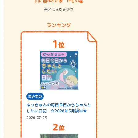
ステム
山に抱かれた家 けもの道
神無島
著／はらだみずき
著／あさ
ランキング
読みもの
ゆっきゅんの毎日今日からちゃんと
したい日記 ☆2026年5月後半★
2026-07-23