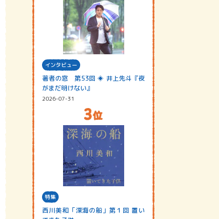
インタビュー
著者の窓 第53回 ◈ 井上先斗『夜
がまだ明けない』
2026-07-31
特集
西川美和「深海の船」第１回 置い