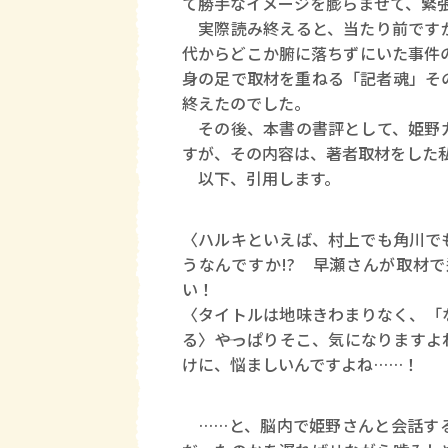
て勝手なイメージを膨らませて、緊
実際読み終えると、当たり前ですが
代からどこか腑に落ちずにいた事件
身の足で取材を重ねる「記者魂」そ
終えたのでした。
その後、本書の書評として、姫野カ
すが、その内容は、著者取材をした
以下、引用します。
〈ハルキといえば、村上でも角川でも
うなんですか!? 早瀬さんが取材
い！
〈タイトルは地味きわまりなく、「
る〉――やっぱりそこ、気になります
けに、悩ましいんですよね……！
……と、脳内で姫野さんと会話する