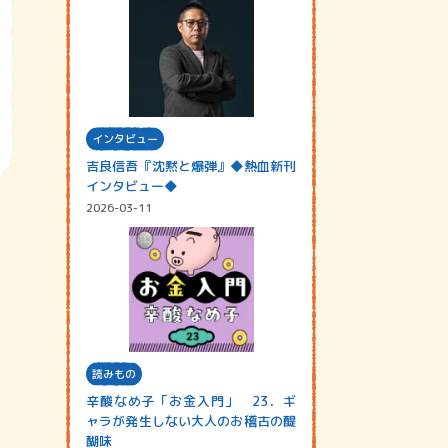
インタビュー
吉良信吾『沈黙と爆弾』◆熱血新刊
インタビュー◆
2026-03-11
読みもの
辛酸なめ子「お金入門」 23．ギ
ャラが発生しない大人のお稽古の醍
醐味