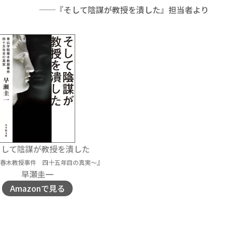
──『そして陰謀が教授を潰した』担当者より
そして陰謀が教授を潰した
』
春木教授事件 四十五年目の真実～
早瀬圭一
Amazonで見る