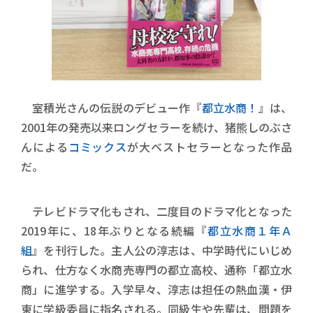
室積光さんの伝説のデビュー作『
都立水商！
』は、
2001年の発売以来ロングセラーを続け、猪熊しのぶさ
んによる
コミックス
が大ベストセラーとなった作品
だ。
テレビドラマ化もされ、二度目のドラマ化となった
2019年に、18年ぶりとなる続編『
都立水商１年Ａ
組
』を刊行した。主人公の淳志は、中学時代にいじめ
られ、仕方なく水商売専門の都立高校、通称「都立水
商」に進学する。入学早々、淳志は担任の熱血漢・伊
東に学級委員に指名される。同級生や先輩は、問題を