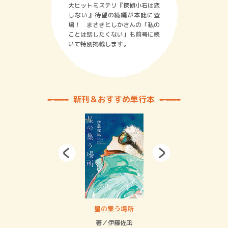
大ヒットミステリ『探偵小石は恋
しない』待望の続編が本誌に登
場！ まさきとしかさんの「私の
ことは話したくない」も前号に続
いて特別掲載します。
新刊＆おすすめ単行本
 二重拘束の…
星の集う場所
記憶
緒
著／伊藤佐凪
著／