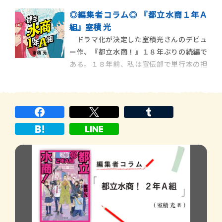
らば世の中に水商売というものがある以
◎編集者コラム◎ 『都立水商１年Ａ
上、水商業高校も必要ではないか？ 今か
組』室積 光
ら十八年前に、このような発想から書いた
ドラマ化が決定した室積光さんのデビュ
のが『都立水商！』である。都立水商が設
ー作、『都立水商！』１８年ぶりの続編で
立される過程と、その後の発展の様子 […]
ある。１８年前、私は宣伝部で単行本の担
当だった。赤い水玉模様にキューピッドが
あしらわれたかわいらしい装丁の『都立水
商！』は、日本で初めて新宿の歌舞伎町に
水商売に関する専門教育を行う都立高校が
できたという、ふざけた設定にもかかわら
ず泣ける話で、