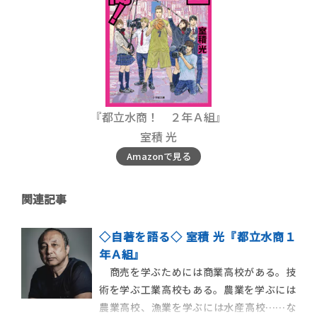
『都立水商！ ２年Ａ組』
室積 光
Amazonで見る
関連記事
◇自著を語る◇ 室積 光『都立水商１
年Ａ組』
商売を学ぶためには商業高校がある。技
術を学ぶ工業高校もある。農業を学ぶには
農業高校、漁業を学ぶには水産高校……な