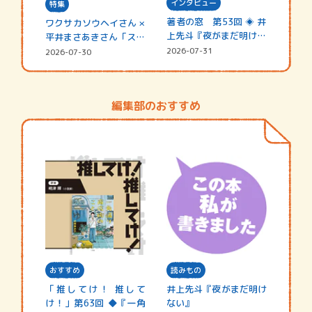
インタビュー
特集
著者の窓 第53回 ◈ 井
ワクサカソウヘイさん ×
上先斗『夜がまだ明けな
平井まさあきさん「スペ
い』
シャ…
2026-07-31
2026-07-30
編集部のおすすめ
おすすめ
読みもの
「推してけ！ 推して
井上先斗『夜がまだ明け
け！」第63回 ◆『一角
ない』