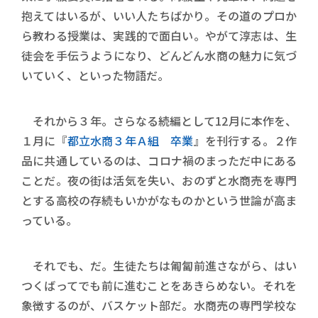
抱えてはいるが、いい人たちばかり。その道のプロか
ら教わる授業は、実践的で面白い。やがて淳志は、生
徒会を手伝うようになり、どんどん水商の魅力に気づ
いていく、といった物語だ。
それから３年。さらなる続編として12月に本作を、
１月に『
都立水商３年Ａ組 卒業
』を刊行する。２作
品に共通しているのは、コロナ禍のまっただ中にある
ことだ。夜の街は活気を失い、おのずと水商売を専門
とする高校の存続もいかがなものかという世論が高ま
っている。
それでも、だ。生徒たちは匍匐前進さながら、はい
つくばってでも前に進むことをあきらめない。それを
象徴するのが、バスケット部だ。水商売の専門学校な