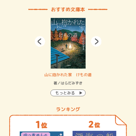
おすすめ文庫本
・システム
山に抱かれた家 けもの道
神
イン…
著／はらだみずき
著
もっとみる
ランキング