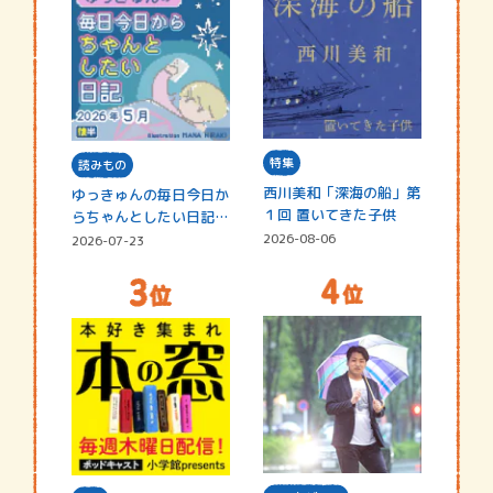
特集
読みもの
西川美和「深海の船」第
ゆっきゅんの毎日今日か
１回 置いてきた子供
らちゃんとしたい日記
☆202…
2026-08-06
2026-07-23