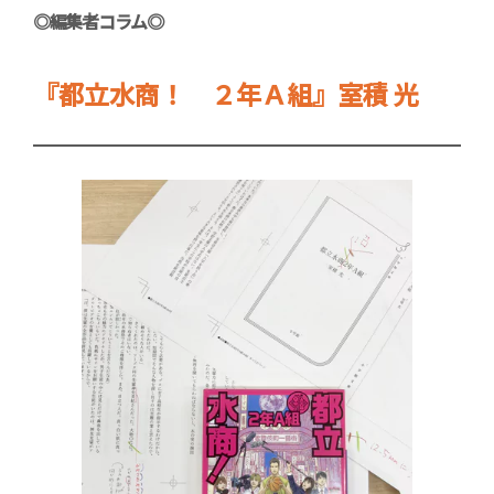
◎編集者コラム◎
『都立水商！ ２年Ａ組』室積 光