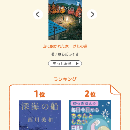
・システム
山に抱かれた家 けもの道
神
イン…
著／はらだみずき
著
もっとみる
ランキング