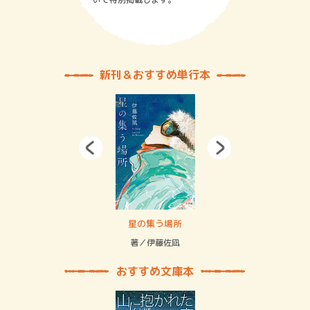
新刊＆おすすめ単行本
 二重拘束の…
星の集う場所
記憶
緒
著／伊藤佐凪
著／
おすすめ文庫本