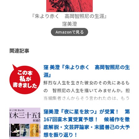
『朱より赤く 高岡智照尼の生涯』
窪美澄
Amazonで見る
関連記事
窪 美澄『朱より赤く 高岡智照尼の生
涯』
鮮烈な人生を生きた彼女のその先にあるも
の 智照尼の人生を描いてみませんか。担
当編集者さんからそう言われたのは、もう
何年前になるのだろう。小指を切り落とした
窪美澄『夜に星を放つ』が受賞！ 第
芸妓さん、といった程度の知識しかなかっ
167回直木賞受賞予想！ 候補作を徹
たが、資料一式を受け取ったその日の夜
底解説・文芸評論家・末國善己の大予
（資料を深く読み込んだわけではないの
想を振り返り！
に）、自分の小指を切り落とす夢を見て、