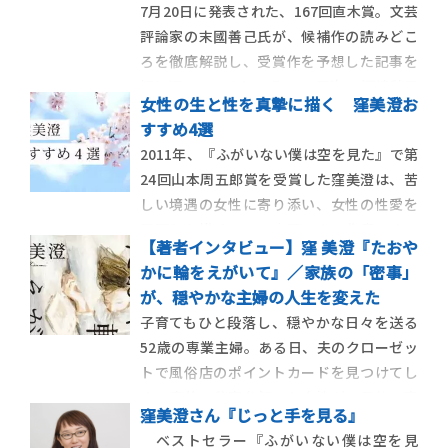
7月20日に発表された、167回直木賞。文芸
あぁ、これは逃げられない、と思ってしまっ
評論家の末國善己氏が、候補作の読みどこ
た。
ろを徹底解説し、受賞作を予想した記事を
振り返ってみましょう…！ 目次 1.河崎秋子
女性の生と性を真摯に描く 窪美澄お
『絞め殺しの樹』 2.窪美澄『夜に星を放
すすめ4選
つ』 3.呉勝浩『爆弾』 4.永井紗耶子『女人
2011年、『ふがいない僕は空を見た』で第
入眼』 5.深緑野分『スタッフロール』 【ま
24回山本周五郎賞を受賞した窪美澄は、苦
ずは前 […]
しい境遇の女性に寄り添い、女性の性愛を
正面から描くことで定評のある作家です。
【著者インタビュー】窪 美澄『たおや
そんな著者のおすすめ小説4選を紹介しま
かに輪をえがいて』／家族の「密事」
す。 『朱あかより赤く 高岡智ち照しょう
が、穏やかな主婦の人生を変えた
尼にの生涯』――12歳で舞妓見習いに出され、
子育てもひと段落し、穏やかな日々を送る
花柳界、女優、社長夫 […]
52歳の専業主婦。ある日、夫のクローゼッ
トで風俗店のポイントカードを見つけてし
まい――家族の秘密を知った女性が、柔軟に変
窪美澄さん『じっと手を見る』
わっていく姿を描いた家族小説！ 【ポス
ベストセラー『ふがいない僕は空を見
ト・ブック・レビュー 著者に訊け！】 穏