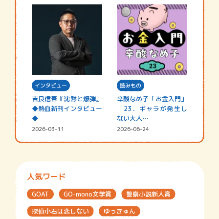
インタビュー
読みもの
吉良信吾『沈黙と爆弾』
辛酸なめ子「お金入門」
◆熱血新刊インタビュー
23．ギャラが発生し
◆
ない大人…
2026-03-11
2026-06-24
人気ワード
GOAT
GO-mono文学賞
警察小説新人賞
探偵小石は恋しない
ゆっきゅん