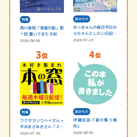
読みもの
特集
ゆっきゅんの毎日今日か
西川美和「深海の船」第
らちゃんとしたい日記
１回 置いてきた子供
☆202…
2026-07-23
2026-08-06
読みもの
特集
伊藤佐凪『星の集う場
ワクサカソウヘイさん ×
所』
平井まさあきさん「スペ
シャ…
2026-08-05
2026-07-30