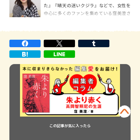
た』『晴天の迷いクジラ』などで、女性を
やかに収束するはずの主婦の人生を変えた
中心に多くのファンを集めている窪美澄さ
のは夫や娘の「密事」だった […]
ん。最新作『じっと手を見る』は、地方都
市で介護士をしている男女を描いた連作小
説です。主人公たちと周辺の人々の恋愛模
様や、満たされない心の景色を切り取っ
た、窪さんの人間洞察が冴える群像劇とな
っています。
この記事が気に入ったら