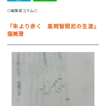
◎編集者コラム◎
『朱より赤く 高岡智照尼の生涯』
窪美澄