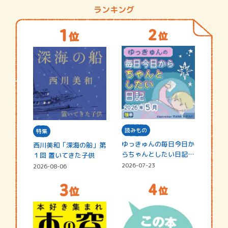
ランキング
読みもの
特集
ゆっきゅんの毎日今日か
西川美和「深海の船」第
らちゃんとしたい日記
１回 置いてきた子供
☆202…
2026-07-23
2026-08-06