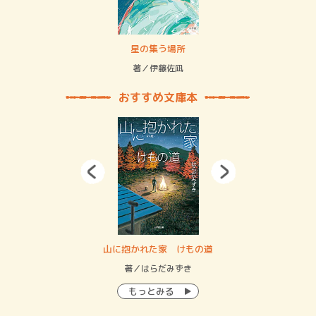
 二重拘束の…
星の集う場所
記憶
緒
著／伊藤佐凪
著／
おすすめ文庫本
・システム
山に抱かれた家 けもの道
神
イン…
著／はらだみずき
著
もっとみる