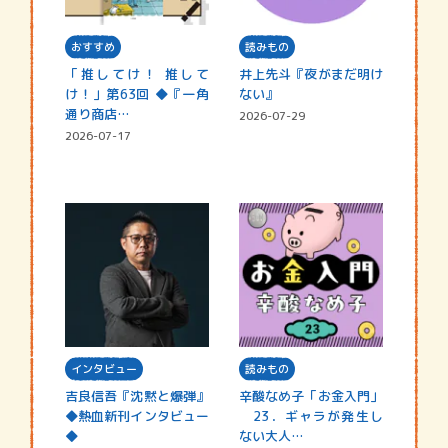
おすすめ
読みもの
「推してけ！ 推して
井上先斗『夜がまだ明け
け！」第63回 ◆『一角
ない』
通り商店…
2026-07-29
2026-07-17
インタビュー
読みもの
吉良信吾『沈黙と爆弾』
辛酸なめ子「お金入門」
◆熱血新刊インタビュー
23．ギャラが発生し
◆
ない大人…