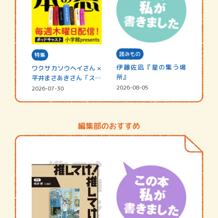
読みもの
特集
伊藤佐凪『星の集う場
ワクサカソウヘイさん ×
所』
平井まさあきさん「スペ
シャ…
2026-08-05
2026-07-30
編集部のおすすめ