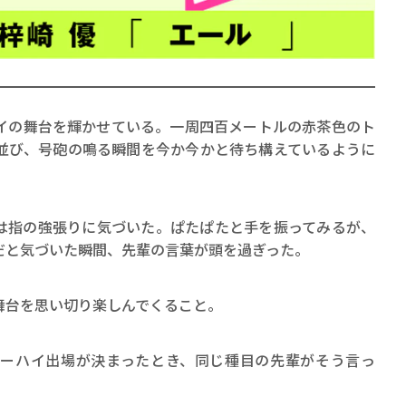
の舞台を輝かせている。一周四百メートルの赤茶色のト
並び、号砲の鳴る瞬間を今か今かと待ち構えているように
賞金稼ぎスリーサム！ 二重
著／川瀬七緒
指の強張りに気づいた。ぱたぱたと手を振ってみるが、
だと気づいた瞬間、先輩の言葉が頭を過ぎった。
台を思い切り楽しんでくること。
ーハイ出場が決まったとき、同じ種目の先輩がそう言っ