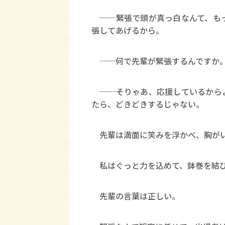
──緊張で頭が真っ白なんて、もっ
張してあげるから。
──何で先輩が緊張するんですか
──そりゃあ、応援しているからよ
たら、どきどきするじゃない。
先輩は満面に笑みを浮かべ、胸がいっ
私はぐっと力を込めて、鉢巻を結
先輩の言葉は正しい。