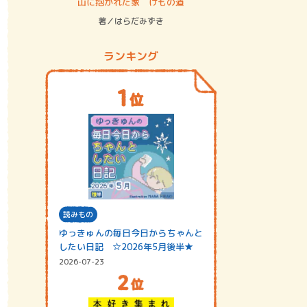
ステム
山に抱かれた家 けもの道
神無島
著／はらだみずき
著／あさ
ランキング
読みもの
ゆっきゅんの毎日今日からちゃんと
したい日記 ☆2026年5月後半★
2026-07-23