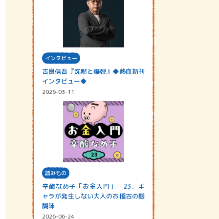
インタビュー
吉良信吾『沈黙と爆弾』◆熱血新刊
インタビュー◆
2026-03-11
読みもの
辛酸なめ子「お金入門」 23．ギ
ャラが発生しない大人のお稽古の醍
醐味
2026-06-24