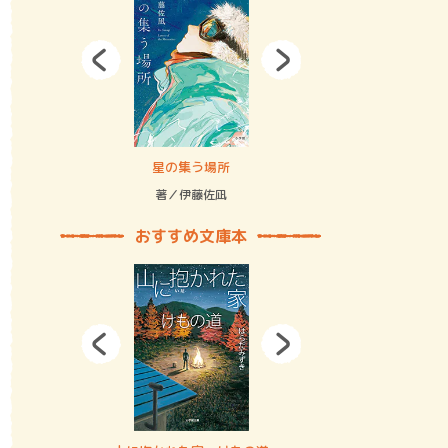
拘束の…
星の集う場所
記憶とツリ
著／伊藤佐凪
著／何 致
おすすめ文庫本