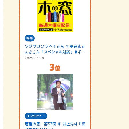
特集
ワクサカソウヘイさん × 平井まさ
あきさん「スペシャル対談」◆ポッ
ドキャスト…
2026-07-30
インタビュー
著者の窓 第53回 ◈ 井上先斗『夜