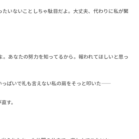
ロボット・イン・ザ・シ
著／デボラ・イン…
たいないことしちゃ駄目だよ。大丈夫、代わりに私が緊
。
。あなたの努力を知ってるから。報われてほしいと思っ
ぱいで礼も言えない私の肩をそっと叩いた――
び直す。