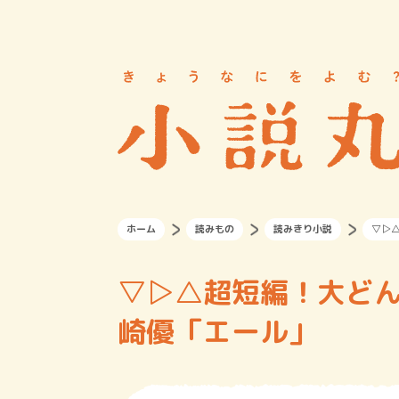
ホーム
読みもの
読みきり小説
▽▷△
▽▷△超短編！大どんでん
崎優「エール」