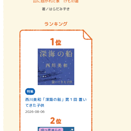
ステム
山に抱かれた家 けもの道
神無島
著／はらだみずき
著／あさ
ランキング
特集
西川美和「深海の船」第１回 置い
てきた子供
2026-08-06