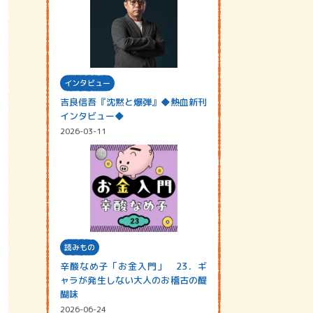
インタビュー
吉良信吾『沈黙と爆弾』◆熱血新刊
インタビュー◆
2026-03-11
読みもの
辛酸なめ子「お金入門」 23．ギ
ャラが発生しない大人のお稽古の醍
醐味
2026-06-24