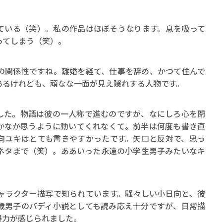
ロボット・イン・ザ・シ
著／デボラ・イン…
ている（笑）。私の作品はほぼそうなります。息を吸って
ってしまう（笑）。
の関係性ですね。離婚を経て、仕事を辞め、かつて住んで
あるけれども、頑なな一面が見え隠れする人物です。
した。物語は彼の一人称で進むのですが、なにしろ心を閉
かなか思うように動いてくれなくて。前半は何度も書き直
向ユキはとても書きやすかったです。矢口と反対で、思っ
ネタまで（笑）。ああいった永遠の小学生男子みたいなキ
ャラクター描写で知られています。騒々しい小日向と、彼
歳男子のバディ小説としても読み応え十分ですが、日常描
得力が感じられました。