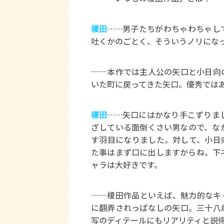
榎田
……男子たちがわちゃわちゃし
吐くかのごとく、そういうノリにな
──本作では主人公の矢口と小日向
いた町に戻ってきた矢口。優秀では
榎田
……矢口にはかなり手こずりま
ざしている面倒くさい男なので、な
す羽目になりました。対して、小日
た事はまず口に出しますからね。下
ャラは大好きです。
──榎田作品といえば、魅力的なキ
に翻弄されっぱなしの矢口。三十八
写のディテールにもリアリティと説