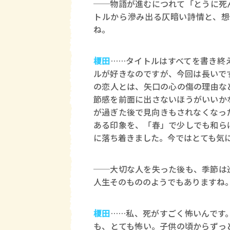
──物語が進むにつれて「とうに死
トルから滲み出る仄暗い詩情と、想
ね。
榎田
……タイトルはすべてを書き終
ルが好きなのですが、今回は長いで
の恋人とは、矢口の心の傷の理由な
節感を前面に出さないほうがいいか
が過ぎた後で見向きもされなくなっ
ある印象を、「春」で少しでも和ら
に落ち着きました。今ではとても気
──大切な人を失った後も、季節は
人生そのもののようでもありますね
榎田
……私、死がすごく怖いんです
も、とても怖い。子供の頃からずっ