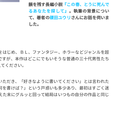
韻を残す長編小説
『この春、とうに死んで
るあなたを探して』
。執筆の背景につい
て、著者の
榎田ユウリ
さんにお話を伺いま
した。
賞金稼ぎスリーサム！ 二重
をはじめ、ＢＬ、ファンタジー、ホラーなどジャンルを超
著／川瀬七緒
ですが、本作はどこにでもいそうな普通の三十代男性たち
えてください。
いただき、「好きなように書いてください」とは言われた
何を書けば？」という戸惑いも多少あり、最初はすごく迷
えた末にグルッと回って結局はいつもの自分の作品と同じ