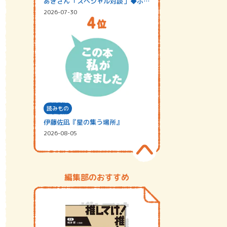
あきさん「スペシャル対談」◆ポッ
ドキャスト…
2026-07-30
読みもの
伊藤佐凪『星の集う場所』
2026-08-05
編集部のおすすめ