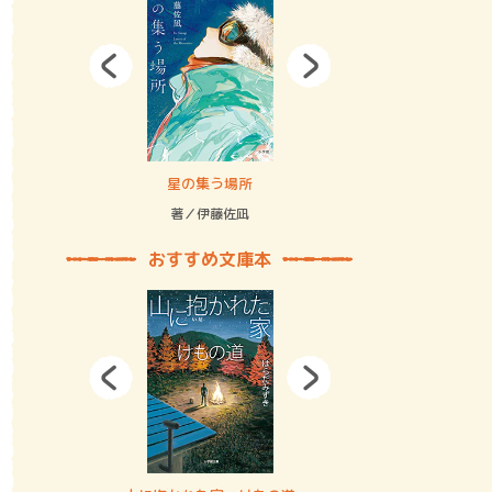
拘束の…
星の集う場所
記憶とツリ
著／伊藤佐凪
著／何 致
おすすめ文庫本