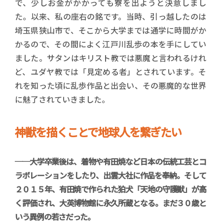
で、少しお金がかかっても寮を出ようと決意しまし
た。以来、私の座右の銘です。当時、引っ越したのは
埼玉県狭山市で、そこから大学までは通学に時間がか
かるので、その間によく江戸川乱歩の本を手にしてい
ました。サタンはキリスト教では悪魔と言われるけれ
ど、ユダヤ教では「見定める者」とされています。そ
れを知った頃に乱歩作品と出会い、その悪魔的な世界
に魅了されていきました。
神獣を描くことで地球人を繋ぎたい
──大学卒業後は、着物や有田焼など日本の伝統工芸とコ
ラボレーションをしたり、出雲大社に作品を奉納。そして
２０１５年、有田焼で作られた狛犬「天地の守護獣」が高
く評価され、大英博物館に永久所蔵となる。まだ３０歳と
いう異例の若さだった。