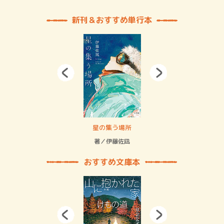
新刊＆おすすめ単行本
 二重拘束の…
星の集う場所
記憶
緒
著／伊藤佐凪
著／
おすすめ文庫本