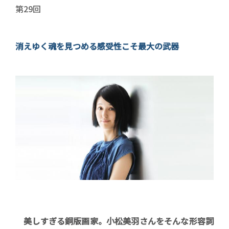
連載回数
第29回
消えゆく魂を見つめる感受性こそ最大の武器
著者近影(写真)
イントロ
美しすぎる銅版画家。小松美羽さんをそんな形容詞