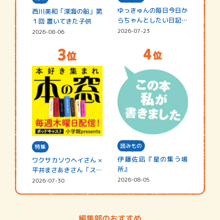
ゆっきゅんの毎日今日か
西川美和「深海の船」第
らちゃんとしたい日記
１回 置いてきた子供
☆202…
2026-07-23
2026-08-06
読みもの
特集
伊藤佐凪『星の集う場
ワクサカソウヘイさん ×
所』
平井まさあきさん「スペ
シャ…
2026-08-05
2026-07-30
編集部のおすすめ