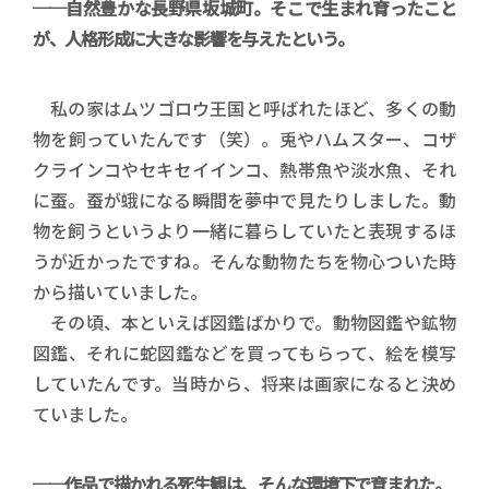
──自然豊かな長野県坂城町。そこで生まれ育ったこと
が、人格形成に大きな影響を与えたという。
私の家はムツゴロウ王国と呼ばれたほど、多くの動
物を飼っていたんです（笑）。兎やハムスター、コザ
クラインコやセキセイインコ、熱帯魚や淡水魚、それ
に蚕。蚕が蛾になる瞬間を夢中で見たりしました。動
物を飼うというより一緒に暮らしていたと表現するほ
うが近かったですね。そんな動物たちを物心ついた時
から描いていました。
その頃、本といえば図鑑ばかりで。動物図鑑や鉱物
図鑑、それに蛇図鑑などを買ってもらって、絵を模写
していたんです。当時から、将来は画家になると決め
ていました。
──作品で描かれる死生観は、そんな環境下で育まれた。