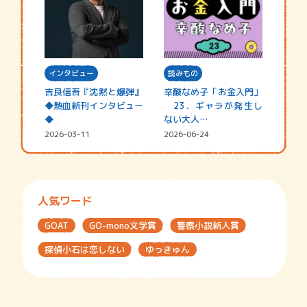
インタビュー
読みもの
吉良信吾『沈黙と爆弾』
辛酸なめ子「お金入門」
◆熱血新刊インタビュー
23．ギャラが発生し
◆
ない大人…
2026-03-11
2026-06-24
人気ワード
GOAT
GO-mono文学賞
警察小説新人賞
探偵小石は恋しない
ゆっきゅん