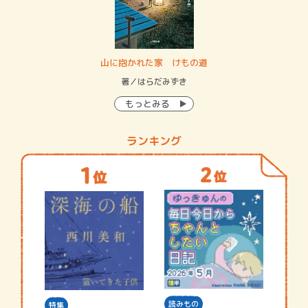
・システム
山に抱かれた家 けもの道
神
イン…
著／はらだみずき
著
もっとみる
ランキング
読みもの
特集