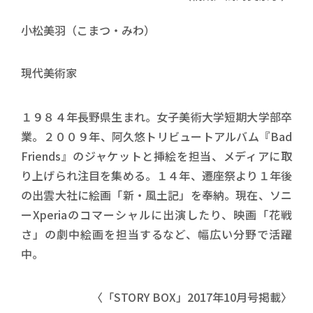
インタビュイー名
小松美羽（こまつ・みわ）
インタビュイー肩書
現代美術家
プロフィール
１９８４年長野県生まれ。女子美術大学短期大学部卒
業。２００９年、阿久悠トリビュートアルバム『Bad
Friends』のジャケットと挿絵を担当、メディアに取
り上げられ注目を集める。１４年、遷座祭より１年後
の出雲大社に絵画「新・風土記」を奉納。現在、ソニ
ーXperiaのコマーシャルに出演したり、映画「花戦
さ」の劇中絵画を担当するなど、幅広い分野で活躍
中。
〈「STORY BOX」2017年10月号掲載〉