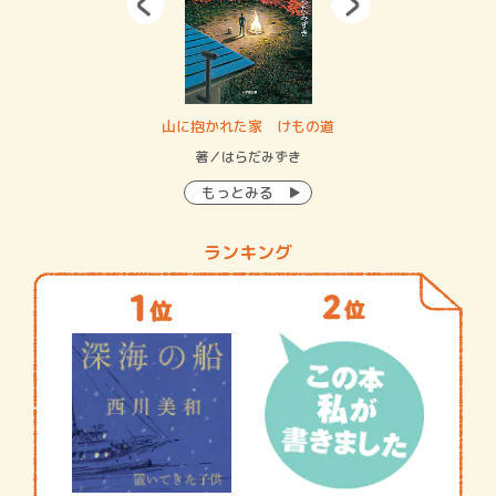
・システム
山に抱かれた家 けもの道
神
イン…
著／はらだみずき
著
もっとみる
ランキング