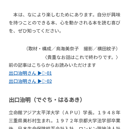
本は、なにより楽しむためにあります。自分が興味
を持つことのできる本、心を動かされる本を読む喜び
を、ぜひ知ってください。
（取材・構成／鳥海美奈子 撮影／横田紋子）
〈貴重なお話はこれで終わりです。〉
前の記事はこちらからお読みいただけます
出口治明さん ▶︎▷01
出口治明さん ▶︎▷02
出口治明（でぐち・はるあき）
立命館アジア太平洋大学（ＡＰＵ）学長。１９４８年
三重県美杉村生まれ。１９７２年京都大学法学部卒業
後、日本生命保険相互会社入社。ロンドン現地法人社