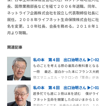
長、国際業務部長などを経て２００６年退職。同年、
ネットライフ企画株式会社を設立し代表取締役社長に
就任。２００８年ライフネット生命保険株式会社に社
名を変更。１０年社長、会長を務める。２０１８年１
月より現職。
関連記事
私の本 第４回 出口治明さん ▶︎▷02
ものごとを考える際の最高の教科書となる
一冊 最近、面白かった本にフランス大統
領エマニュエル・マクロンの『革命』があ
ります。 大統領選に向けたプロパカンダ
私の本 第４回 出口治明さん ▶︎▷01
の本だと思ったのであまり食指が動かなか
超多忙でも週に３冊は本を読む 僕がライ
ったのですが、最初の１０ページを読んで
フネット生命を開業したのはいまから１０
引き込まれました。 この本は、ものごと
年前のことです。社長から会長となり、１０