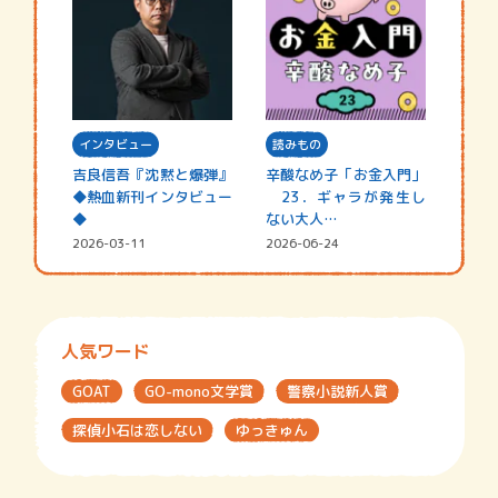
インタビュー
読みもの
吉良信吾『沈黙と爆弾』
辛酸なめ子「お金入門」
◆熱血新刊インタビュー
23．ギャラが発生し
◆
ない大人…
2026-03-11
2026-06-24
人気ワード
GOAT
GO-mono文学賞
警察小説新人賞
探偵小石は恋しない
ゆっきゅん