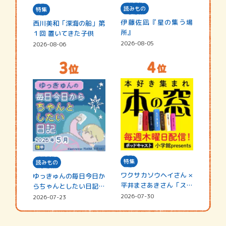
読みもの
特集
伊藤佐凪『星の集う場
西川美和「深海の船」第
所』
１回 置いてきた子供
2026-08-05
2026-08-06
特集
読みもの
ワクサカソウヘイさん ×
ゆっきゅんの毎日今日か
平井まさあきさん「スペ
らちゃんとしたい日記
シャ…
☆202…
2026-07-30
2026-07-23