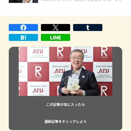
を考える際の最高の教科書の１ […]
年間経営に携わってきましたが、売上が１
００億円の大台に乗り営業キャッシュフロ
ーが４０億円を超えたので、３４歳の大変
優秀な現社長に交代しようと考え、古希に
なったのを機に役職を退きました […]
この記事が気に入ったら
最新記事をチェックしよう