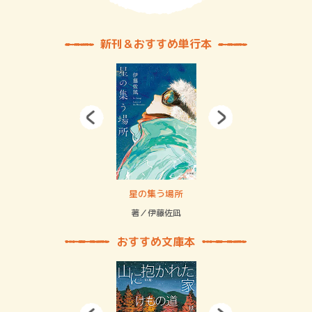
新刊＆おすすめ単行本
 二重拘束の…
星の集う場所
記憶
緒
著／伊藤佐凪
著／
おすすめ文庫本