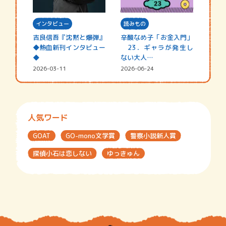
インタビュー
読みもの
吉良信吾『沈黙と爆弾』
辛酸なめ子「お金入門」
◆熱血新刊インタビュー
23．ギャラが発生し
◆
ない大人…
2026-03-11
2026-06-24
人気ワード
GOAT
GO-mono文学賞
警察小説新人賞
探偵小石は恋しない
ゆっきゅん