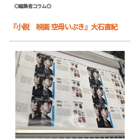
◎編集者コラム◎
『小説 映画 空母いぶき』大石直紀