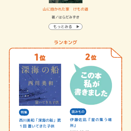
・システム
山に抱かれた家 けもの道
神
イン…
著／はらだみずき
著
もっとみる
ランキング
読みもの
特集
伊藤佐凪『星の集う場
西川美和「深海の船」第
所』
１回 置いてきた子供