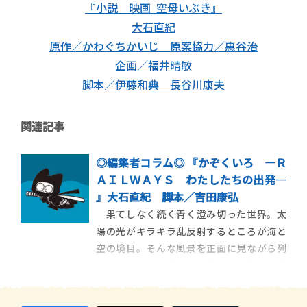
『小説 映画 空母いぶき』
大石直紀
原作／かわぐちかいじ 原案協力／惠谷治
企画／福井晴敏
脚本／伊藤和典 長谷川康夫
関連記事
◎編集者コラム◎ 『かぞくいろ ―Ｒ
ＡＩＬＷＡＹＳ わたしたちの出発―
』大石直紀 脚本／吉田康弘
果てしなく続く青く澄み切った世界。太
陽の光がキラキラ乱反射するところが海と
空の境目。そんな風景を正面に見ながら列
車はひたすら海岸線を疾走する。電車に揺
られ、延々と続く水平線を無心に目で追
う。まさに絶景。飛行機と新幹線を乗り継