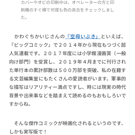
カバーやオビの印刷中は、オペレーターの方と印
刷機のすぐ横で何度も色の具合をチェックしまし
た。
かわぐちかいじさんの
『空母いぶき』
といえば、
『ビッグコミック』で２０１４年から現在もつづく超
人気連載です。２０１７年度には小学館漫画賞（一般
向け部門）を受賞し、２０１９年４月までに刊行され
た単行本の累計部数は５００万部を突破、私の在籍す
る文芸編集室にもたくさんの愛読者がいます。軍事的
な描写はリアリティー満点ですし、時には現実の時代
背景や出来事などを踏まえて読めるのもおもしろいで
すからね。
そんな傑作コミックが映画化されるというのです、
しかも実写版で！