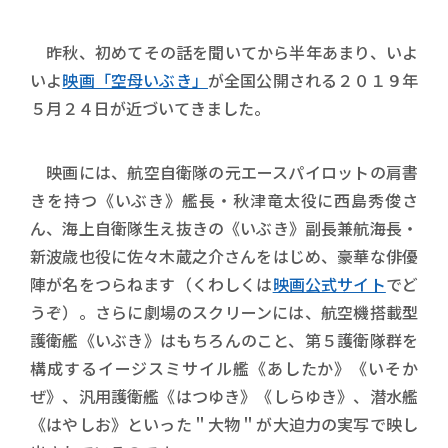
昨秋、初めてその話を聞いてから半年あまり、いよ
いよ
映画「空母いぶき」
が全国公開される２０１９年
５月２４日が近づいてきました。
映画には、航空自衛隊の元エースパイロットの肩書
きを持つ《いぶき》艦長・秋津竜太役に西島秀俊さ
ん、海上自衛隊生え抜きの《いぶき》副長兼航海長・
新波歳也役に佐々木蔵之介さんをはじめ、豪華な俳優
陣が名をつらねます（くわしくは
映画公式サイト
でど
うぞ）。さらに劇場のスクリーンには、航空機搭載型
護衛艦《いぶき》はもちろんのこと、第５護衛隊群を
構成するイージスミサイル艦《あしたか》《いそか
ぜ》、汎用護衛艦《はつゆき》《しらゆき》、潜水艦
《はやしお》といった＂大物＂が大迫力の実写で映し