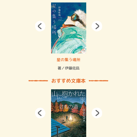
 二重拘束の…
星の集う場所
記憶
緒
著／伊藤佐凪
著／
おすすめ文庫本