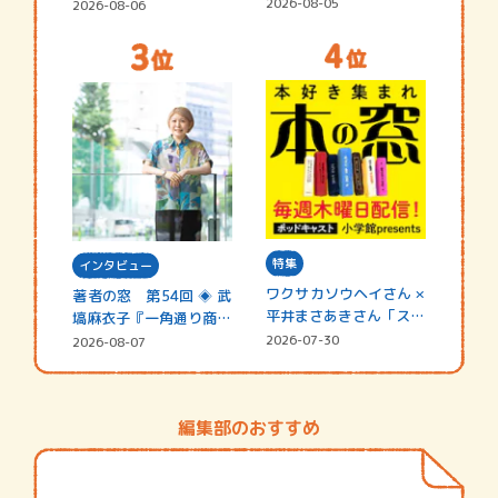
2026-08-05
2026-08-06
特集
インタビュー
ワクサカソウヘイさん ×
著者の窓 第54回 ◈ 武
平井まさあきさん「スペ
塙麻衣子『一角通り商店
シャ…
街の…
2026-07-30
2026-08-07
編集部のおすすめ