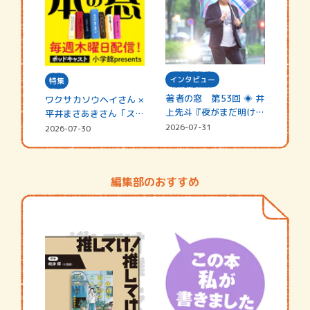
インタビュー
特集
著者の窓 第53回 ◈ 井
ワクサカソウヘイさん ×
上先斗『夜がまだ明けな
平井まさあきさん「スペ
い』
シャ…
2026-07-31
2026-07-30
編集部のおすすめ