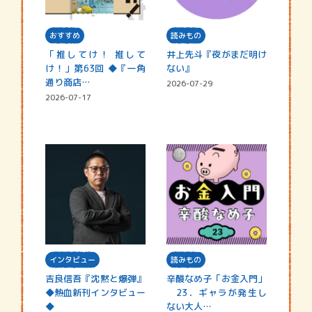
おすすめ
読みもの
「推してけ！ 推して
井上先斗『夜がまだ明け
け！」第63回 ◆『一角
ない』
通り商店…
2026-07-29
2026-07-17
インタビュー
読みもの
吉良信吾『沈黙と爆弾』
辛酸なめ子「お金入門」
◆熱血新刊インタビュー
23．ギャラが発生し
◆
ない大人…