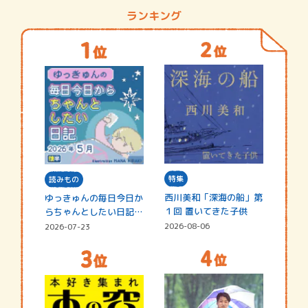
ランキング
特集
読みもの
西川美和「深海の船」第
ゆっきゅんの毎日今日か
１回 置いてきた子供
らちゃんとしたい日記
☆202…
2026-08-06
2026-07-23