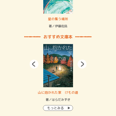
 二重拘束の…
星の集う場所
記憶
緒
著／伊藤佐凪
著／
おすすめ文庫本
・システム
山に抱かれた家 けもの道
神
イン…
著／はらだみずき
著
もっとみる