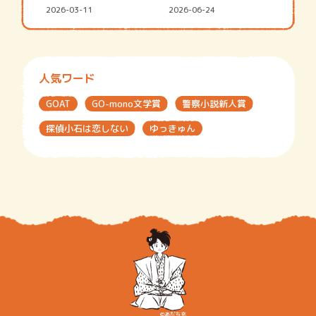
2026-03-11
2026-06-24
人気ワード
GOAT
GO-mono文学賞
警察小説新人賞
探偵小石は恋しない
ゆっきゅん