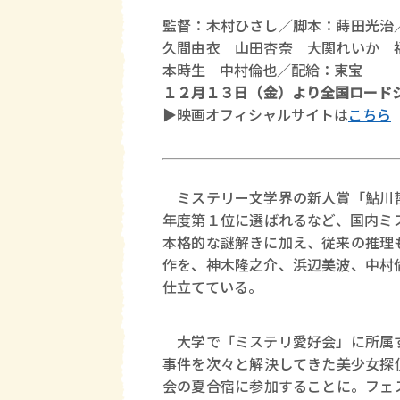
監督：木村ひさし／脚本：蒔田光治
久間由衣 山田杏奈 大関れいか 
本時生 中村倫也／配給：東宝
１２月１３日（金）より全国ロード
▶︎映画オフィシャルサイトは
こちら
ミステリー文学界の新人賞「鮎川哲
年度第１位に選ばれるなど、国内ミ
本格的な謎解きに加え、従来の推理
作を、神木隆之介、浜辺美波、中村
仕立てている。
大学で「ミステリ愛好会」に所属す
事件を次々と解決してきた美少女探
会の夏合宿に参加することに。フェ