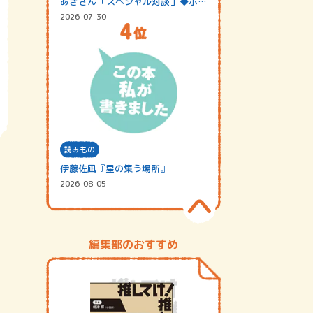
あきさん「スペシャル対談」◆ポッ
ドキャスト…
2026-07-30
読みもの
伊藤佐凪『星の集う場所』
2026-08-05
編集部のおすすめ