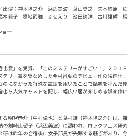
／出演：神木隆之介 浜辺美波 葉山奨之 矢本悠馬 佐
福本莉子 塚地武雅 ふせえり 池田鉄洋 古川雄輝 柄
ショー
賞金稼ぎスリーサム！ 二重
著／川瀬七緒
也賞」を受賞、「このミステリーがすごい！」２０１８
ステリー賞を総なめした今村昌弘のデビュー作の映画化。
ものになかった特殊な設定を用いたことで話題を呼んだ原
倫也ら人気キャストを配し、幅広い層が楽しめる娯楽作に
る明智恭介（中村倫也）と葉村譲（神木隆之介）は、難
偵の剣崎比留子（浜辺美波）に誘われ、ロックフェス研究
ス研は昨年の合宿後に女子部員が失踪する騒ぎがあり、今