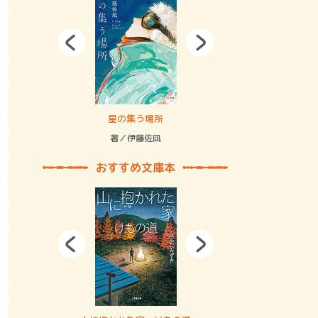
拘束の…
星の集う場所
記憶とツリ
著／伊藤佐凪
著／何 致
おすすめ文庫本