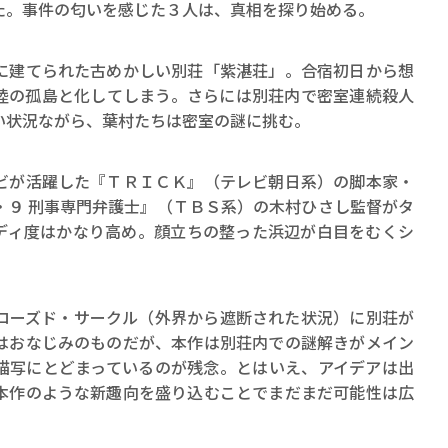
ロボット・イン・ザ・シ
た。事件の匂いを感じた３人は、真相を探り始める。
著／デボラ・イン…
建てられた古めかしい別荘「紫湛荘」。合宿初日から想
陸の孤島と化してしまう。さらには別荘内で密室連続殺人
い状況ながら、葉村たちは密室の謎に挑む。
が活躍した『ＴＲＩＣＫ』（テレビ朝日系）の脚本家・
・９ 刑事専門弁護士』（ＴＢＳ系）の木村ひさし監督がタ
ディ度はかなり高め。顔立ちの整った浜辺が白目をむくシ
ーズド・サークル（外界から遮断された状況）に別荘が
はおなじみのものだが、本作は別荘内での謎解きがメイン
描写にとどまっているのが残念。とはいえ、アイデアは出
本作のような新趣向を盛り込むことでまだまだ可能性は広