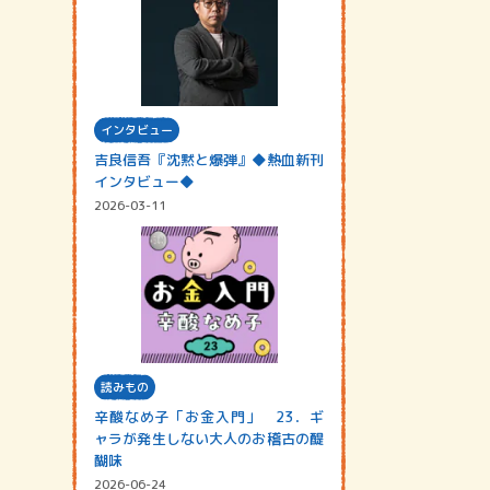
インタビュー
吉良信吾『沈黙と爆弾』◆熱血新刊
インタビュー◆
2026-03-11
読みもの
辛酸なめ子「お金入門」 23．ギ
ャラが発生しない大人のお稽古の醍
醐味
2026-06-24