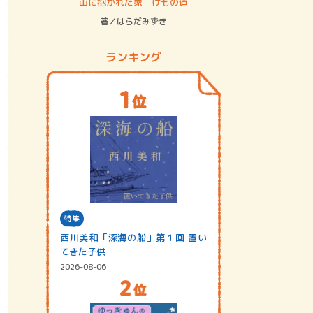
ステム
山に抱かれた家 けもの道
神無島
著／はらだみずき
著／あさ
ランキング
特集
西川美和「深海の船」第１回 置い
てきた子供
2026-08-06