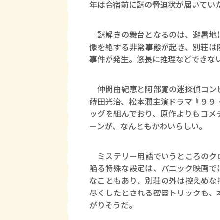
年は合宿前に謎の脅迫状が届いてい
謎解きの舞台となるのは、避暑地に
像を絶する非常事態が起き、別荘は
事件が発生。悠長に推理などできな
仲間由紀恵と阿部寛の迷探偵コンビ
蒔田光治、松本潤主演ドラマ『９９
ッグを組んでおり、原作よりもコメ
ーンが、なんともかわいらしい。
ミステリー用語でいうところのクロ
陥る特殊な設定は、パニック映画で
なこともあり、別荘の外は控えめな
尽くしたとされる密室トリックも、
がりそうだ。