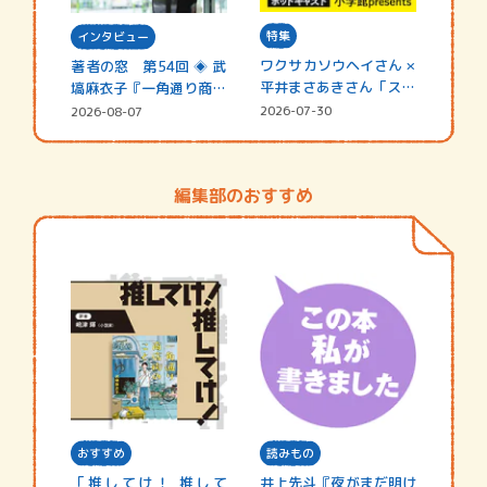
特集
インタビュー
ワクサカソウヘイさん ×
著者の窓 第54回 ◈ 武
平井まさあきさん「スペ
塙麻衣子『一角通り商店
シャ…
街の…
2026-07-30
2026-08-07
編集部のおすすめ
おすすめ
読みもの
「推してけ！ 推して
井上先斗『夜がまだ明け