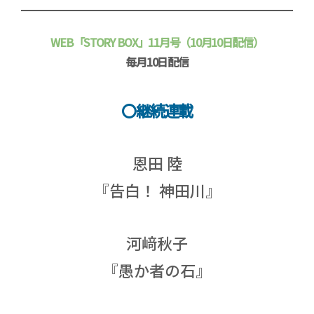
WEB「STORY BOX」11月号（10月10日配信）
毎月10日配信
〇継続連載
恩田 陸
『告白！ 神田川』
河﨑秋子
『愚か者の石』