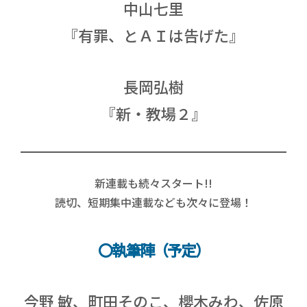
中山七里
『有罪、とＡＩは告げた』
長岡弘樹
『新・教場２』
新連載も続々スタート!!
読切、短期集中連載なども次々に登場！
〇執筆陣（予定）
今野 敏、町田そのこ、櫻木みわ、佐原