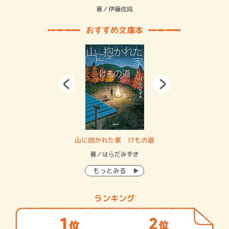
緒
著／伊藤佐凪
著／
おすすめ文庫本
・システム
山に抱かれた家 けもの道
神
イン…
著／はらだみずき
著
もっとみる
ランキング