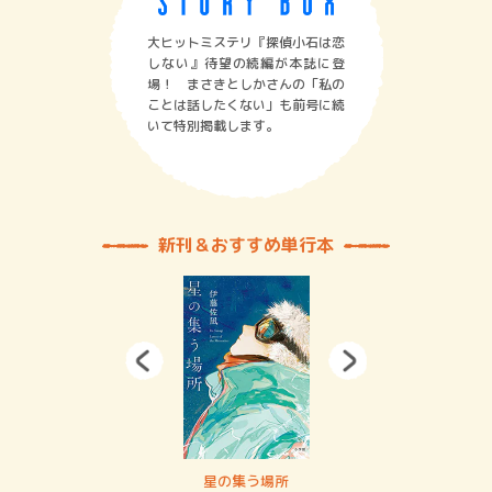
大ヒットミステリ『探偵小石は恋
しない』待望の続編が本誌に登
場！ まさきとしかさんの「私の
ことは話したくない」も前号に続
いて特別掲載します。
新刊＆おすすめ単行本
 二重拘束の…
星の集う場所
記憶