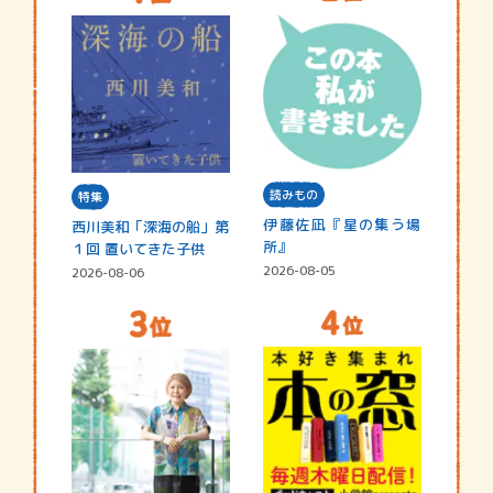
読みもの
特集
伊藤佐凪『星の集う場
西川美和「深海の船」第
所』
１回 置いてきた子供
2026-08-05
2026-08-06