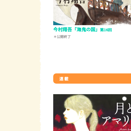
今村翔吾「海鬼の国」
第16回
＊公開終了
連 載