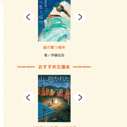
拘束の…
星の集う場所
記憶とツリ
著／伊藤佐凪
著／何 致
おすすめ文庫本