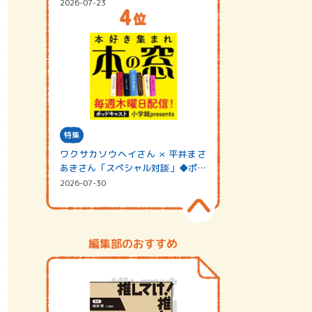
2026-07-23
特集
ワクサカソウヘイさん × 平井まさ
あきさん「スペシャル対談」◆ポッ
ドキャスト…
2026-07-30
編集部のおすすめ