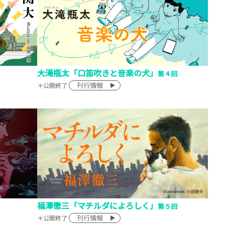
大滝瓶太「口笛吹きと音楽の犬」
第４回
刊行情報
＊公開終了
福澤徹三「マチルダによろしく」
第５回
刊行情報
＊公開終了