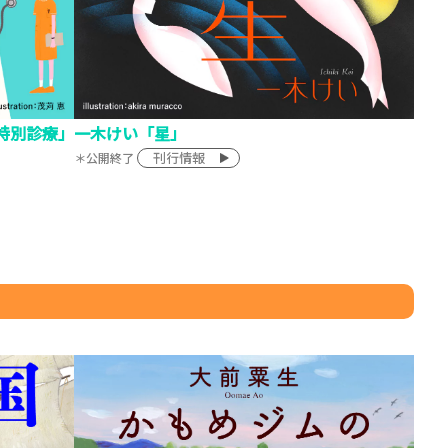
ロボット・イン・ザ・シ
著／デボラ・イン…
一木けい「星」
特別診療」
刊行情報
＊公開終了