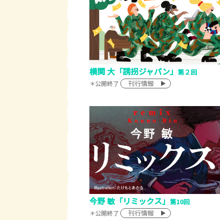
横関 大「誘拐ジャパン」
第２回
刊行情報
＊公開終了
今野 敏「リミックス」
第10回
刊行情報
＊公開終了