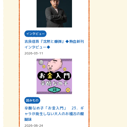
インタビュー
吉良信吾『沈黙と爆弾』◆熱血新刊
インタビュー◆
2026-03-11
読みもの
辛酸なめ子「お金入門」 23．ギ
ャラが発生しない大人のお稽古の醍
醐味
2026-06-24