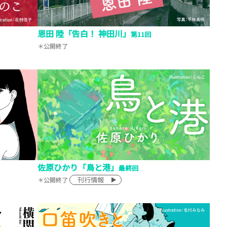
恩田 陸「告白！ 神田川」
第11回
＊公開終了
佐原ひかり「鳥と港」
最終回
刊行情報
＊公開終了