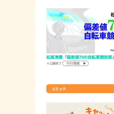
松尾清貴「偏差値70の自転車競技部
刊行情報
＊公開終了
コミック