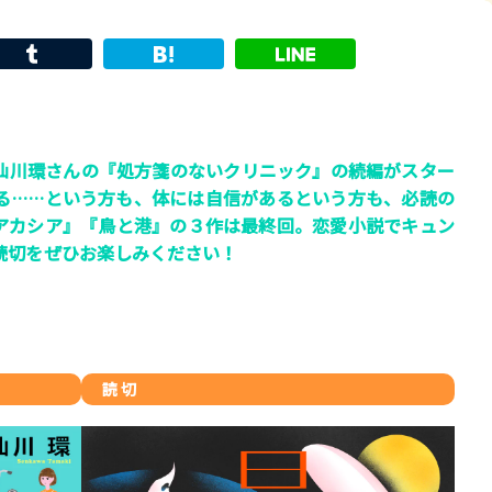
仙川環さんの『処方箋のないクリニック』の続編がスター
賞金稼ぎスリーサム！ 二重
る……という方も、体には自信があるという方も、必読の
著／川瀬七緒
アカシア』『鳥と港』の３作は最終回。恋愛小説でキュン
読切をぜひお楽しみください！
読 切