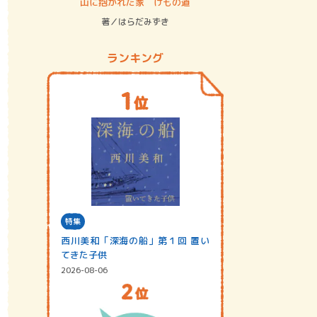
ステム
山に抱かれた家 けもの道
神無島
著／はらだみずき
著／あさ
ランキング
特集
西川美和「深海の船」第１回 置い
てきた子供
2026-08-06