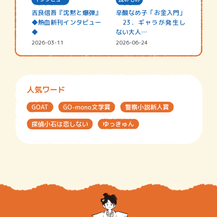
吉良信吾『沈黙と爆弾』
辛酸なめ子「お金入門」
◆熱血新刊インタビュー
23．ギャラが発生し
◆
ない大人…
2026-03-11
2026-06-24
人気ワード
GOAT
GO-mono文学賞
警察小説新人賞
探偵小石は恋しない
ゆっきゅん