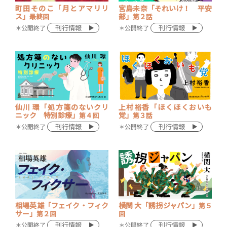
町田そのこ「月とアマリリ
宮島未奈「それいけ！ 平安
ス」
部」
最終回
第２話
刊行情報
刊行情報
＊公開終了
＊公開終了
仙川 環「処方箋のないクリ
上村裕香「ほくほくおいも
ニック 特別診療」
党」
第４回
第３話
刊行情報
刊行情報
＊公開終了
＊公開終了
相場英雄「フェイク・フィク
横関 大「誘拐ジャパン」
第５
サー」
第２回
回
刊行情報
刊行情報
＊公開終了
＊公開終了