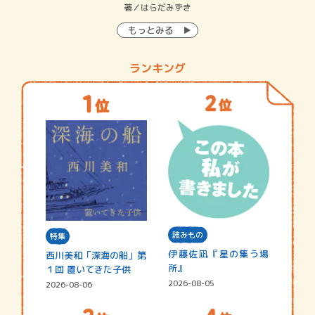
イン…
著／はらだみずき
著
もっとみる
ランキング
読みもの
特集
伊藤佐凪『星の集う場
西川美和「深海の船」第
所』
１回 置いてきた子供
2026-08-05
2026-08-06