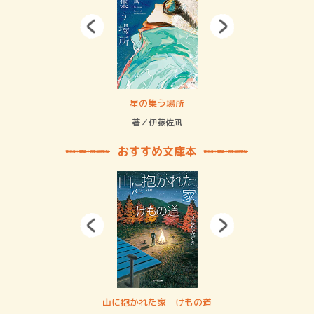
 二重拘束の…
星の集う場所
記憶
緒
著／伊藤佐凪
著／
おすすめ文庫本
・システム
山に抱かれた家 けもの道
神