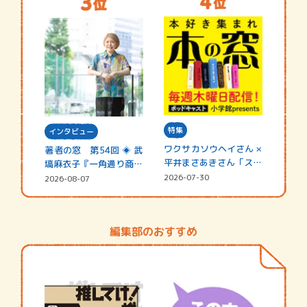
特集
インタビュー
ワクサカソウヘイさん ×
著者の窓 第54回 ◈ 武
平井まさあきさん「スペ
塙麻衣子『一角通り商店
シャ…
街の…
2026-07-30
2026-08-07
編集部のおすすめ