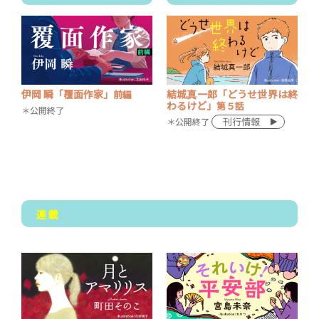
結城真一郎「どうせ世界は終
伊岡 瞬「覆面作家」
前編
わるけど」
第５話
＊公開終了
刊行情報
＊公開終了
連 載