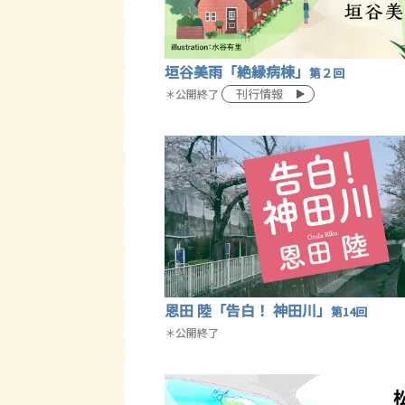
垣谷美雨「絶縁病棟」
第２回
刊行情報
＊公開終了
恩田 陸「告白！ 神田川」
第14回
＊公開終了