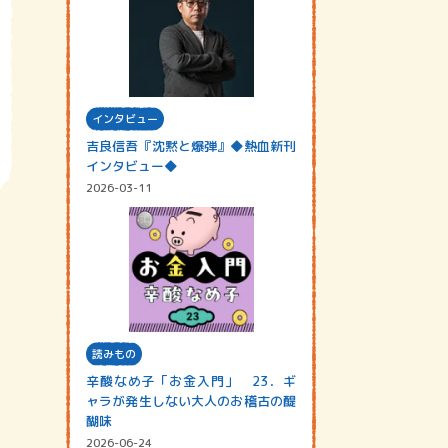
インタビュー
吉良信吾『沈黙と爆弾』◆熱血新刊
インタビュー◆
2026-03-11
読みもの
辛酸なめ子「お金入門」 23．ギ
ャラが発生しない大人のお稽古の醍
醐味
2026-06-24