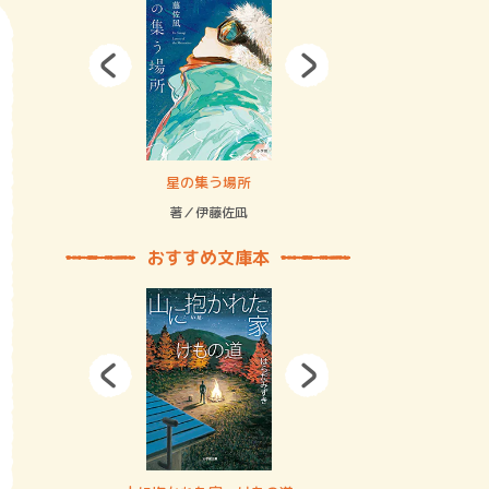
拘束の…
星の集う場所
記憶とツリ
著／伊藤佐凪
著／何 致
おすすめ文庫本