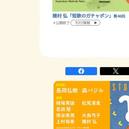
穂村 弘「短歌のガチャポン」
第46回
刊行情報
＊公開終了