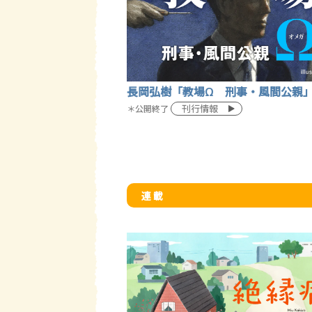
長岡弘樹「教場Ω 刑事・風間公親
刊行情報
＊公開終了
連 載