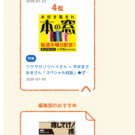
2026-07-23
特集
ワクサカソウヘイさん × 平井まさ
あきさん「スペシャル対談」◆ポッ
ドキャスト…
2026-07-30
編集部のおすすめ