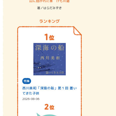
ステム
山に抱かれた家 けもの道
神無島
著／はらだみずき
著／あさ
ランキング
特集
西川美和「深海の船」第１回 置い
てきた子供
2026-08-06