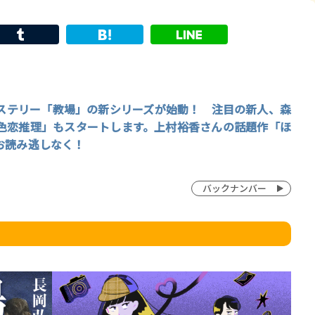
ステリー「教場」の新シリーズが始動！ 注目の新人、森
賞金稼ぎスリーサム！ 二重
色恋推理」もスタートします。上村裕香さんの話題作「ほ
著／川瀬七緒
お読み逃しなく！
バックナンバー