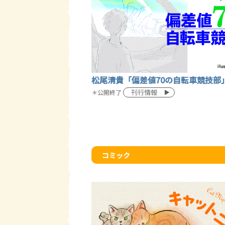
松尾清貴「偏差値70の自転車競技部
刊行情報
＊公開終了
コミック