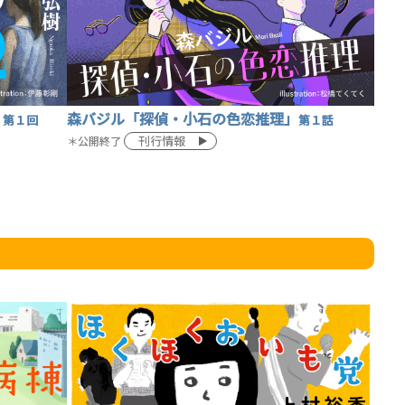
ロボット・イン・ザ・シ
著／デボラ・イン…
」
森バジル「探偵・小石の色恋推理」
第１回
第１話
刊行情報
＊公開終了