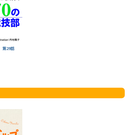
」
第29話