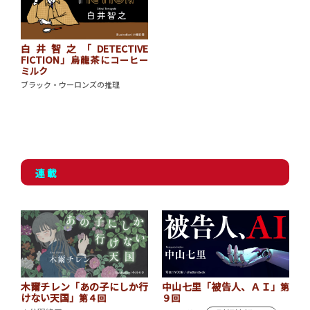
白井智之「DETECTIVE
FICTION」
烏龍茶にコーヒー
ミルク
ブラック・ウーロンズの推理
連 載
木爾チレン「あの子にしか行
中山七里「被告人、ＡＩ」
第
けない天国」
第４回
９回