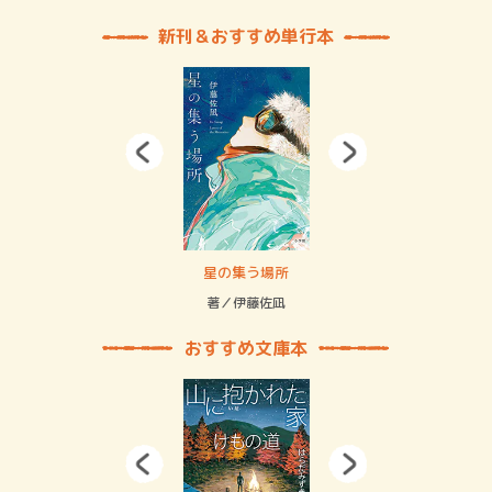
新刊＆おすすめ単行本
 二重拘束の…
星の集う場所
記憶
緒
著／伊藤佐凪
著／
おすすめ文庫本