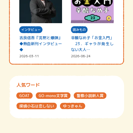
インタビュー
読みもの
吉良信吾『沈黙と爆弾』
辛酸なめ子「お金入門」
◆熱血新刊インタビュー
23．ギャラが発生し
◆
ない大人…
2026-03-11
2026-06-24
人気ワード
GOAT
GO-mono文学賞
警察小説新人賞
探偵小石は恋しない
ゆっきゅん