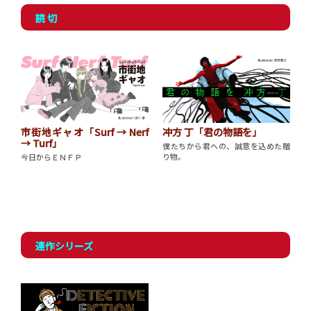
読 切
市街地ギャオ「Surf → Nerf
冲方 丁「君の物語を」
→ Turf」
僕たちから君への、誠意を込めた贈
り物。
今日からＥＮＦＰ
連作シリーズ