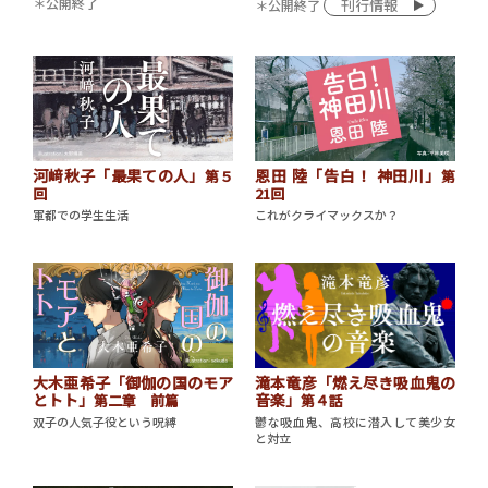
＊公開終了
刊行情報
＊公開終了
河﨑秋子「最果ての人」
恩田 陸「告白！ 神田川」
第５
第
回
21回
軍都での学生生活
これがクライマックスか？
滝本竜彦「燃え尽き吸血鬼の
大木亜希子「御伽の国のモア
音楽」
とトト」
第４話
第二章 前篇
鬱な吸血鬼、高校に潜入して美少女
双子の人気子役という呪縛
と対立