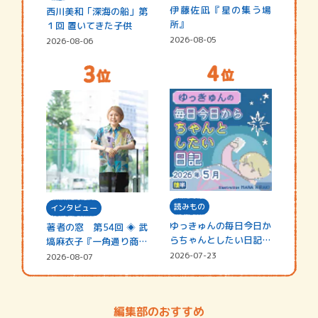
伊藤佐凪『星の集う場
西川美和「深海の船」第
所』
１回 置いてきた子供
2026-08-05
2026-08-06
読みもの
インタビュー
ゆっきゅんの毎日今日か
著者の窓 第54回 ◈ 武
らちゃんとしたい日記
塙麻衣子『一角通り商店
☆202…
街の…
2026-07-23
2026-08-07
編集部のおすすめ